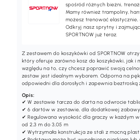
spośród różnych bieżni, trenaż
Mamy również trampoliny, hant
możesz trenować elastycznie, 
Odkryj nasz sprytny i zajmują
SPORTNOW już teraz.
Z zestawem do koszykówki od SPORTNOW otrzym
który oferuje zarówno kosz do koszykówki, jak i
względu na to, czy chcesz poprawić swoją celno
zestaw jest idealnym wyborem. Odporna na pęknię
odpowiedni dla dorosłych i zapewnia beztroską
Opis:
✔ W zestawie tarcza do darta na odwrocie tabli
✔ 6 dartów w zestawie, dla dodatkowej zabaw
✔ Regulowana wysokość dla graczy w każdym w
od 2,3 m do 3,05 m
✔ Wytrzymała konstrukcja ze stali z mocną plas
✔ Podstawa może być wypełniona piaskiem lub 