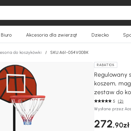
Biuro
Akcesoria dla zwierząt
Dziecko
Spo
esoria do koszykówki
/
SKU:A61-054V00BK
RABAT10%
Regulowany 
koszem, magn
zestaw do ko
5
(2)
Wysłane przez Ao
272
,90zł