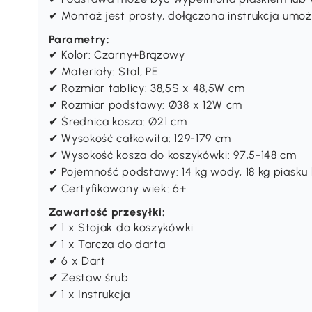
✔ Montaż jest prosty, dołączona instrukcja umo
Parametry:
✔ Kolor: Czarny+Brązowy
✔ Materiały: Stal, PE
✔ Rozmiar tablicy: 38,5S x 48,5W cm
✔ Rozmiar podstawy: Ø38 x 12W cm
✔ Średnica kosza: Ø21 cm
✔ Wysokość całkowita: 129-179 cm
✔ Wysokość kosza do koszykówki: 97,5-148 cm
✔ Pojemność podstawy: 14 kg wody, 18 kg piasku 
✔ Certyfikowany wiek: 6+
Zawartość przesyłki:
✔ 1 x Stojak do koszykówki
✔ 1 x Tarcza do darta
✔ 6 x Dart
✔ Zestaw śrub
✔ 1 x Instrukcja