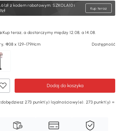
,61zł
z kodem rabatowym: SZKOLA10 i
Kup teraz
9zł
a
:
Kup teraz, a dostarczymy między 12.08, a 14.08.
ry, Φ38 x 129-179Hcm
Dostępność
Dodaj do koszyka
dobędziesz 273 punkt(y) lojalnościowy(e). 273 punkt(y) =
Ę