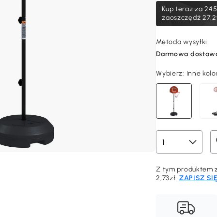
Kup teraz za
245
zaoszczędź 27,2
Metoda wysyłki
Darmowa dostaw
Wybierz:
Inne kolo
Z tym produktem z
2,73zł.
ZAPISZ SI