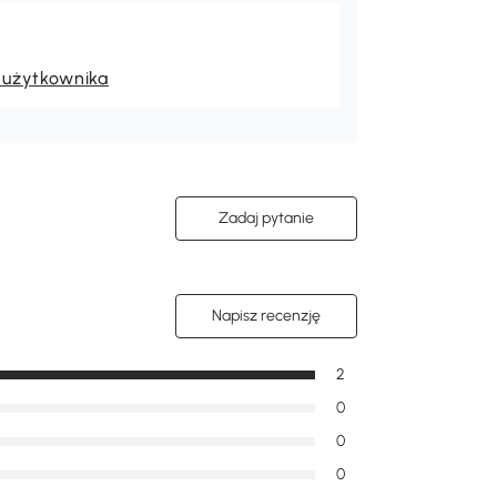
 użytkownika
Zadaj pytanie
Napisz recenzję
2
0
0
0