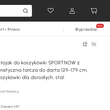
Hot
rt i fitness
Wyprzedaż
stojak do koszykówki SPORTNOW z
etyczna tarcza do darta 129-179 cm,
szykówki dla dorosłych, stal
som Niemcy
Zawiera VAT