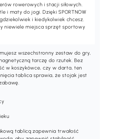
erów rowerowych i stacji siłowych.
le i maty do jogi. Dzięki SPORTNOW
gdziekolwiek i kiedykolwiek chcesz.
cy niewiele miejsca sprzęt sportowy
ujesz wszechstronny zestaw do gry,
 magnetyczną tarczę do rzutek. Bez
ść w koszykówce, czy w darta, ten
cia tablica sprawia, że stojak jest
 zabawę.
cy
y
ieku
tikową tablicą zapewnia trwałość
wodą, aby zapewnić stabilność