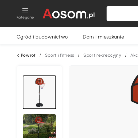
Kategorie
Ogród i budownictwo
Dom i mieszkanie
Powrót
/
Sport i fitness
/
Sport rekreacyjny
/
Akc