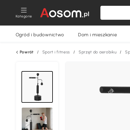
Kategorie
Ogród i budownictwo
Dom i mieszkanie
Powrót
/
Sport i fitness
/
Sprzęt do aerobiku
/
Sp