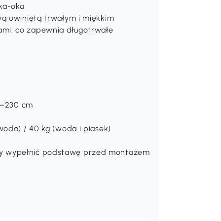
ęka-oka
wą owiniętą trwałym i miękkim
mi, co zapewnia długotrwałe
60–230 cm
woda) / 40 kg (woda i piasek)
my wypełnić podstawę przed montażem