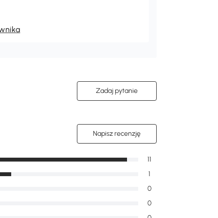
ownika
Zadaj pytanie
Napisz recenzję
11
1
0
0
0