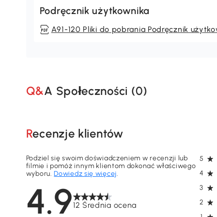
Podręcznik użytkownika
A91-120 Pliki do pobrania Podręcznik użytk
Q&A Społeczności (
0
)
Recenzje klientów
Podziel się swoim doświadczeniem w recenzji lub
5
filmie i pomóż innym klientom dokonać właściwego
4
wyboru.
Dowiedz się więcej
.
4.9
3
2
12 Średnia ocena
1