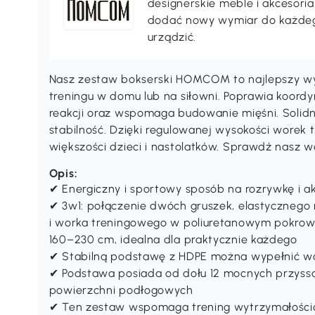
designerskie meble i akcesori
dodać nowy wymiar do każdeg
urządzić.
Nasz zestaw bokserski HOMCOM to najlepszy wyb
treningu w domu lub na siłowni. Poprawia koordyn
reakcji oraz wspomaga budowanie mięśni. Soli
stabilność. Dzięki regulowanej wysokości worek 
większości dzieci i nastolatków. Sprawdź nasz w
Opis:
✔ Energiczny i sportowy sposób na rozrywkę i 
✔ 3w1: połączenie dwóch gruszek, elastycznego 
i worka treningowego w poliuretanowym pokrowc
160–230 cm, idealna dla praktycznie każdego
✔ Stabilną podstawę z HDPE można wypełnić wo
✔ Podstawa posiada od dołu 12 mocnych przyssa
powierzchni podłogowych
✔ Ten zestaw wspomaga trening wytrzymałościo