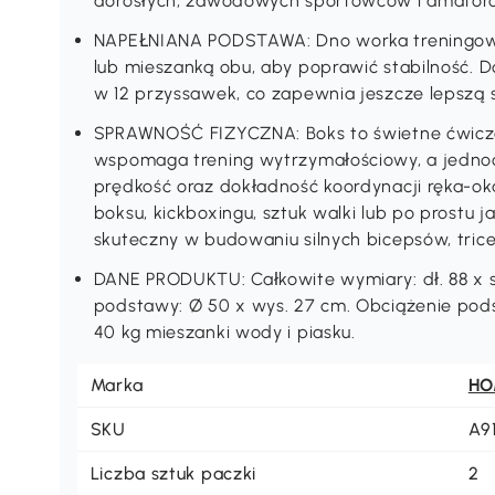
dorosłych, zawodowych sportowców i amator
NAPEŁNIANA PODSTAWA: Dno worka treningow
lub mieszanką obu, aby poprawić stabilność.
w 12 przyssawek, co zapewnia jeszcze lepszą s
SPRAWNOŚĆ FIZYCZNA: Boks to świetne ćwicze
wspomaga trening wytrzymałościowy, a jednoc
prędkość oraz dokładność koordynacji ręka-oka
boksu, kickboxingu, sztuk walki lub po prostu 
skuteczny w budowaniu silnych bicepsów, tricep
DANE PRODUKTU: Całkowite wymiary: dł. 88 x 
podstawy: Ø 50 x wys. 27 cm. Obciążenie pods
40 kg mieszanki wody i piasku.
Marka
H
SKU
A9
Liczba sztuk paczki
2