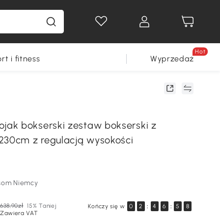
Hot
rt i fitness
Wyprzedaż
ak bokserski zestaw bokserski z
230cm z regulacją wysokości
som Niemcy
638,90zł
15% Taniej
Kończy się w
0
2
:
4
6
:
5
7
Zawiera VAT