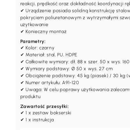
reakcji, prędkość oraz dokładność koordynacji r
✔ Urządzenie posiada solidną konstrukcję stalo
pokryciem poliuretanowym z wytrzymałymi szwa
użytkowanie
✔ Konieczny montaż
Parametry:
✔ Kolor: czarny
✔ Materiał: stal, PU, HDPE
✔ Całkowite wymiary: dł. 88 x szer. 50 x wys. 1
✔ Wymiary podstawy: Ø 50 x wys. 27 cm
✔ Obciążenie podstawy: 45 kg (piasek) / 30 kg (
✔ Numer artykułu: A91-120
✔ Uwaga: W celu poprawy użytkowania zaleca
produktu
Zawartość przesyłki:
✔ 1 x zestaw bokserski
✔ 1 x instrukcja