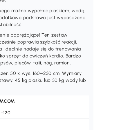
ów.
ego można wypełnić piaskiem, wodą
 Dodatkowo podstawa jest wyposażona
tabilność.
nie odprężające! Ten zestaw
ześnie poprawia szybkość reakcji,
. Idealnie nadaje się do trenowania
jako sprzęt do ćwiczeń kardio. Bardzo
sów, pleców, talii, nóg, ramion.
szer. 50 x wys. 160–230 cm. Wymiary
tawy: 45 kg piasku lub 30 kg wody lub
OMCOM
1-120