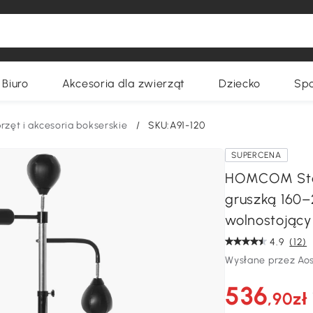
Biuro
Akcesoria dla zwierząt
Dziecko
Spo
rzęt i akcesoria bokserskie
/
SKU:A91-120
SUPERCENA
HOMCOM Stoj
gruszką 160–
wolnostojący
4.9
(12)
Wysłane przez Ao
536
,90zł