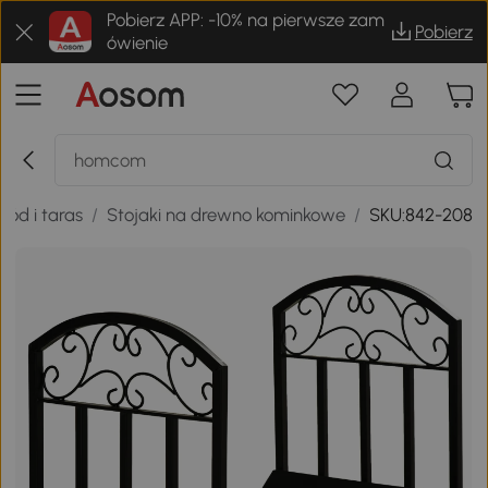
Pobierz APP: -10% na pierwsze zam
Pobierz
ówienie
ród i taras
/
Stojaki na drewno kominkowe
/
SKU:842-208