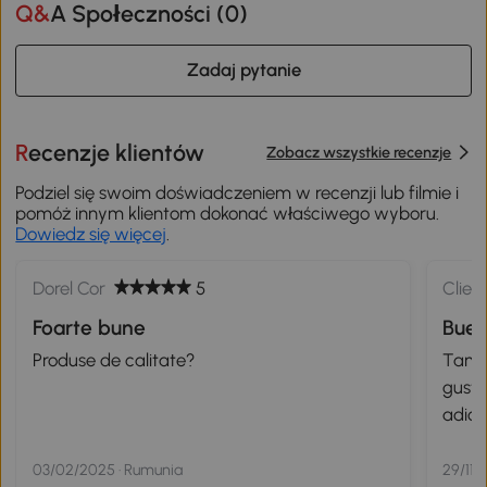
Q&A Społeczności (
0
)
Zadaj pytanie
Recenzje klientów
Zobacz wszystkie recenzje
Podziel się swoim doświadczeniem w recenzji lub filmie i
pomóż innym klientom dokonać właściwego wyboru.
Dowiedz się więcej
.
Dorel Cor
5
Clien
Foarte bune
Buen
Produse de calitate?
Tamañ
gusta
adici
03/02/2025 · Rumunia
29/11/