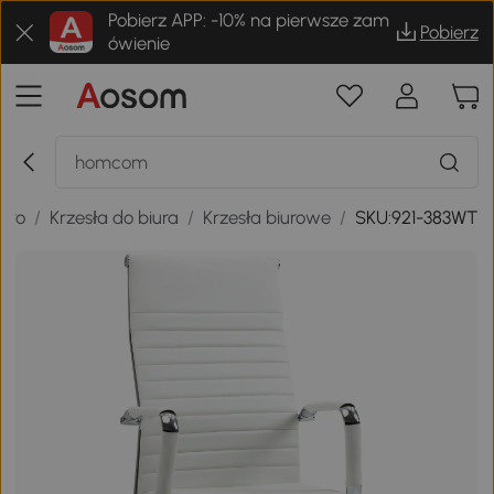
Pobierz APP: -10% na pierwsze zam
Pobierz
ówienie
iuro
/
Krzesła do biura
/
Krzesła biurowe
/
SKU:921-383WT