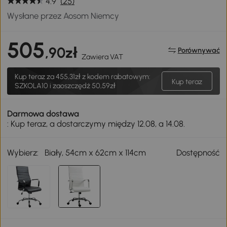
4.9
(25)
Wysłane przez Aosom Niemcy
505
,90zł
Porównywać
Zawiera VAT
Kup teraz za
455,31zł
z kodem rabatowym:
Kup teraz
SZKOLA10 i zaoszczędź 50,59zł
Darmowa dostawa
: Kup teraz, a dostarczymy między 12.08, a 14.08.
Wybierz:
Biały, 54cm x 62cm x 114cm
Dostępność