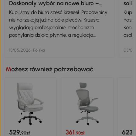
Doskonały wybór na nowe biuro –
soli
polecam!
Kupiliśmy do biura sześć krzeseł. Pracownicy
Kupił
nie narzekają już na bóle pleców. Krzesła
nasze
wyglądają profesjonalnie, mechanizm
Konst
pochylania działa płynnie, a regulacja
osoba
wysokości pozwala dopasować je do
żadne
każdego. Jak na tę cenę, jakość jest
zach
13/05/2026 · Polska
03/04/
naprawdę świetna.
odbie
ilośc
Możesz również potrzebować
cierp
użytk
dla i
529
361
623
,90zł
,90zł
,