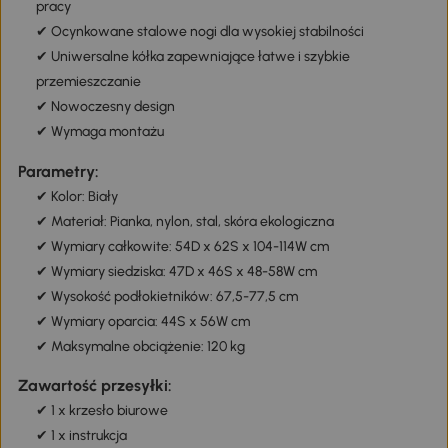
pracy
✔ Ocynkowane stalowe nogi dla wysokiej stabilności
✔ Uniwersalne kółka zapewniające łatwe i szybkie
przemieszczanie
✔ Nowoczesny design
✔ Wymaga montażu
Parametry:
✔ Kolor: Biały
✔ Materiał: Pianka, nylon, stal, skóra ekologiczna
✔ Wymiary całkowite: 54D x 62S x 104-114W cm
✔ Wymiary siedziska: 47D x 46S x 48-58W cm
✔ Wysokość podłokietników: 67,5-77,5 cm
✔ Wymiary oparcia: 44S x 56W cm
✔ Maksymalne obciążenie: 120 kg
Zawartość przesyłki:
✔ 1 x krzesło biurowe
✔ 1 x instrukcja