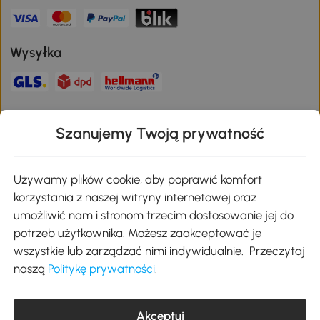
Wysyłka
Bezpieczna płatność
Szanujemy Twoją prywatność
Pobierz aplikację Aosom
Używamy plików cookie, aby poprawić komfort
korzystania z naszej witryny internetowej oraz
umożliwić nam i stronom trzecim dostosowanie jej do
Google Play
potrzeb użytkownika. Możesz zaakceptować je
wszystkie lub zarządzać nimi indywidualnie. Przeczytaj
naszą
Politykę prywatności
.
+48 22 292 29 06
kontakt@aosom.pl
MH Handel GmbH, Wendenstraße 309, 20537 Hamburg Pon.-piąt.:
Akceptuj