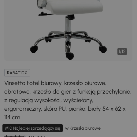
1
/
12
RABAT10%
Vinsetto Fotel biurowy, krzesło biurowe,
obrotowe, krzesło do gier z funkcją przechylania,
z regulacją wysokości, wyściełany,
ergonomiczny, skóra PU, pianka, biały 54 x 62 x
114 cm
#10 Najlepiej sprzedający się
w
Krzesła biurowe