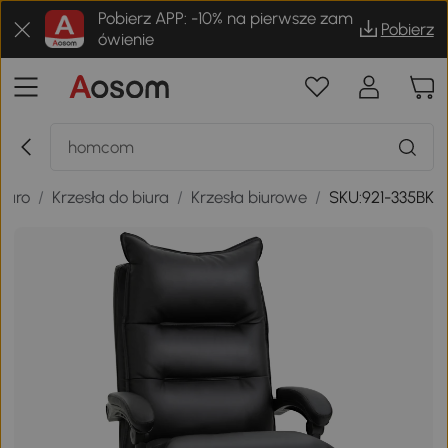
Pobierz APP: -10% na pierwsze zam
Pobierz
ówienie
Biuro
/
Krzesła do biura
/
Krzesła biurowe
/
SKU:921-335BK