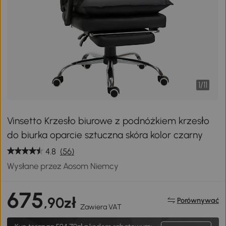
1
/
11
Vinsetto Krzesło biurowe z podnóżkiem krzesło
do biurka oparcie sztuczna skóra kolor czarny
4.8
(56)
Wysłane przez Aosom Niemcy
675
,90zł
Porównywać
Zawiera VAT