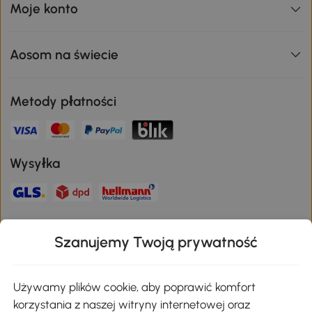
Moje konto
Aosom na świecie
Metody płatności
Wysyłka
Bezpieczna płatność
Szanujemy Twoją prywatność
Pobierz aplikację Aosom
Używamy plików cookie, aby poprawić komfort
korzystania z naszej witryny internetowej oraz