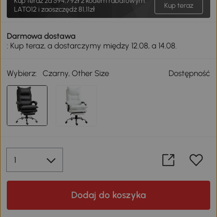
Kup teraz za
594,79zł
z kodem rabatowym:
Kup teraz
LATO12 i zaoszczędź 81,11zł
Darmowa dostawa
: Kup teraz, a dostarczymy między 12.08, a 14.08.
Wybierz:
Czarny, Other Size
Dostępność
Dodaj do koszyka