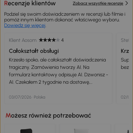
Recenzje klientów
Zobacz wszystkie recenzje
Podziel się swoim doświadczeniem w recenzji lub filmie i
pomóż innym klientom dokonać właściwego wyboru.
Dowiedz się więcej
.
Klient Aosom
4
Stef
Całokształt obsługi
Krze
Krzesło spoko, ale całokształt doświadczenia
Super
tragiczny. Zamówienia tworzy AI. Na
bez p
formularz kontaktowy odpisuje AI. Dzwonisz -
AI. Czekałem 2 tygodnie na dostawę,
ponieważ paczka z krzesłem gdzieś się
zawieruszyła, a potem byłem notorycznie
03/07/2026 · Polska
02/12/
okłamywany (i to przez człowieka gdy w
końcu udało mi się dodzwonić), że przesyłka
Możesz również potrzebować
"już została wysłana" oraz że "status
doręczenia się nie zmienia do czasu