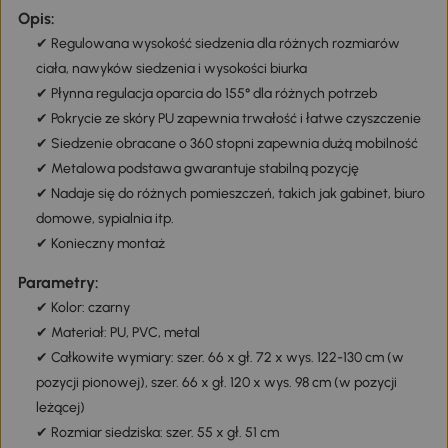
Opis:
✔ Regulowana wysokość siedzenia dla różnych rozmiarów
ciała, nawyków siedzenia i wysokości biurka
✔ Płynna regulacja oparcia do 155° dla różnych potrzeb
✔ Pokrycie ze skóry PU zapewnia trwałość i łatwe czyszczenie
✔ Siedzenie obracane o 360 stopni zapewnia dużą mobilność
✔ Metalowa podstawa gwarantuje stabilną pozycję
✔ Nadaje się do różnych pomieszczeń, takich jak gabinet, biuro
domowe, sypialnia itp.
✔ Konieczny montaż
Parametry:
✔ Kolor: czarny
✔ Materiał: PU, PVC, metal
✔ Całkowite wymiary: szer. 66 x gł. 72 x wys. 122-130 cm (w
pozycji pionowej), szer. 66 x gł. 120 x wys. 98 cm (w pozycji
leżącej)
✔ Rozmiar siedziska: szer. 55 x gł. 51 cm