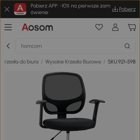
Pobierz APP: -10% na pierwsze zam
Pobierz
ówienie
Krzesła do biura
/
Wysokie Krzesła Biurowe
/
SKU:921-598