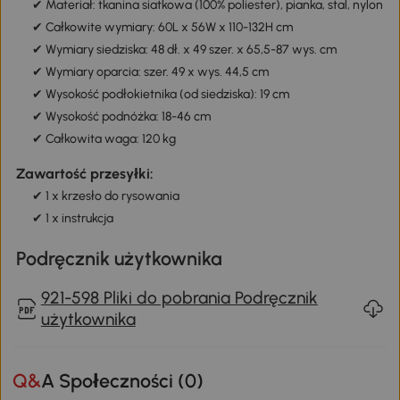
✔ Materiał: tkanina siatkowa (100% poliester), pianka, stal, nylon
✔ Całkowite wymiary: 60L x 56W x 110-132H cm
✔ Wymiary siedziska: 48 dł. x 49 szer. x 65,5-87 wys. cm
✔ Wymiary oparcia: szer. 49 x wys. 44,5 cm
✔ Wysokość podłokietnika (od siedziska): 19 cm
✔ Wysokość podnóżka: 18-46 cm
✔ Całkowita waga: 120 kg
Zawartość przesyłki:
✔ 1 x krzesło do rysowania
✔ 1 x instrukcja
Podręcznik użytkownika
921-598 Pliki do pobrania Podręcznik
użytkownika
Q&A Społeczności (
0
)