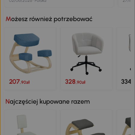
02/06/2026 · Polska
27/11/
Możesz również potrzebować
207
328
334
,90zł
,90zł
,
Najczęściej kupowane razem