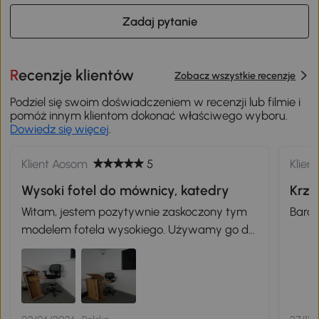
Zadaj pytanie
Recenzje klientów
Zobacz wszystkie recenzje
Podziel się swoim doświadczeniem w recenzji lub filmie i
pomóż innym klientom dokonać właściwego wyboru.
Dowiedz się więcej
.
Klient Aosom
5
Klien
Wysoki fotel do mównicy, katedry
Krze
Witam, jestem pozytywnie zaskoczony tym
Bardz
modelem fotela wysokiego. Używamy go do
naszej mównicy, katedry z pozytywną opinią
naszych wykładowców. Jakość, użyteczność
i wszechstronne zastosowanie czyni ten fotel
bardzo uniwersalnym w zastosowaniu
biurowym. Polecamy 100%