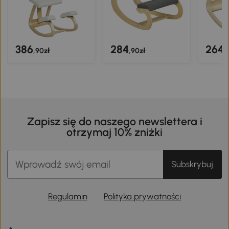
386
284
264
,90zł
,90zł
,
Zapisz się do naszego newslettera i
otrzymaj 10% zniżki
Subskrybuj
Regulamin
Polityka prywatności