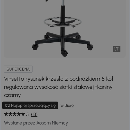
1
/
11
SUPERCENA
Vinsetto rysunek krzesło z podnóżkiem 5 kół
regulowana wysokość siatki stalowej tkaniny
czarny
#2 Najlepiej sprzedający się
w
Biuro
5
(13)
Wysłane przez Aosom Niemcy