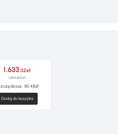
1.633
,32zł
1.814,80zł
zczędzasz:
181,48zł
Dodaj do koszyka