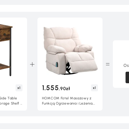
wa,
konstrukcją do małych
wy
pomieszczeń, czarny
Os
1.555
x1
x1
,90zł
ide Table
HOMCOM Fotel Masażowy z
orage Shelf -
Funkcją Ogrzewania i Leżenia,
Obrotowy, Do 150 kg,
Konstrukcja Metalowa,
98x90x98cm, Beżowy