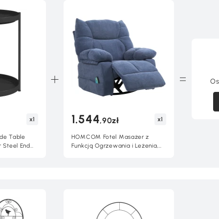
Os
1.544
x1
x1
,90zł
de Table
HOMCOM Fotel Masażer z
r Steel End
Funkcją Ogrzewania i Leżenia,
for Living
Obrotowy, do 150 kg,
ll Spaces,
Konstrukcja Metalowa,
98x90x98cm, Niebieski