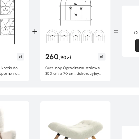
Os
260
x1
x1
,90zł
kratki do
Outsunny Ogrodzenie stalowe
odporne na
300 cm x 70 cm, dekoracyjny
panel.