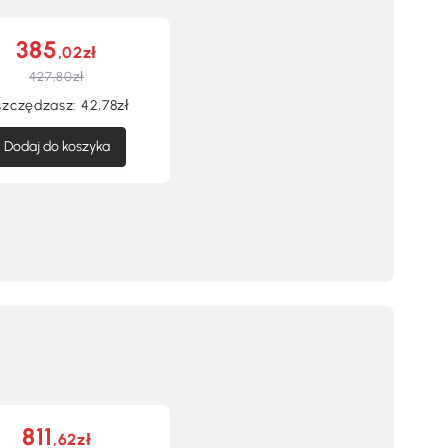
385
,02zł
427,80zł
zczędzasz:
42,78zł
Dodaj do koszyka
811
,62zł