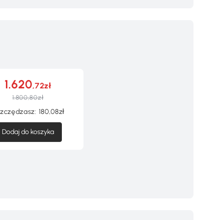
1.620
,72zł
1.800,80zł
zczędzasz:
180,08zł
Dodaj do koszyka