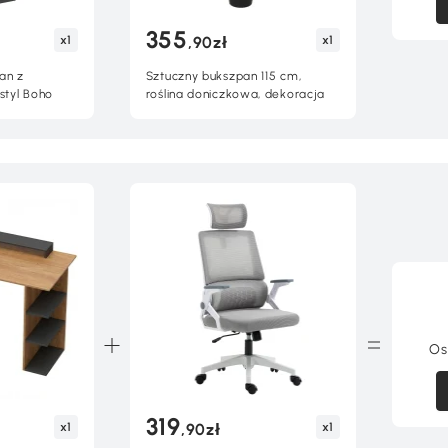
355
x1
x1
,90zł
an z
Sztuczny bukszpan 115 cm,
 styl Boho
roślina doniczkowa, dekoracja
Os
319
x1
x1
,90zł