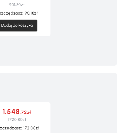
901,80zł
szczędzasz:
90,18zł
Dodaj do koszyka
1.548
,72zł
1.720,80zł
zczędzasz:
172,08zł