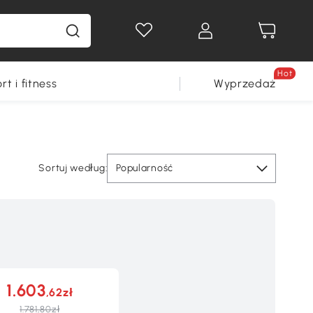
Hot
rt i fitness
Wyprzedaż
Sortuj według:
Popularność
1.603
,62zł
1.781,80zł