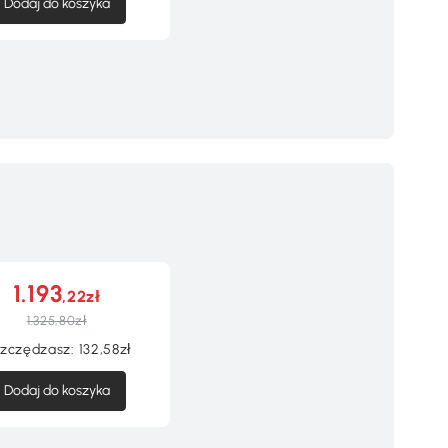
Dodaj do koszyka
1.193
,22zł
1.325,80zł
zczędzasz:
132,58zł
Dodaj do koszyka