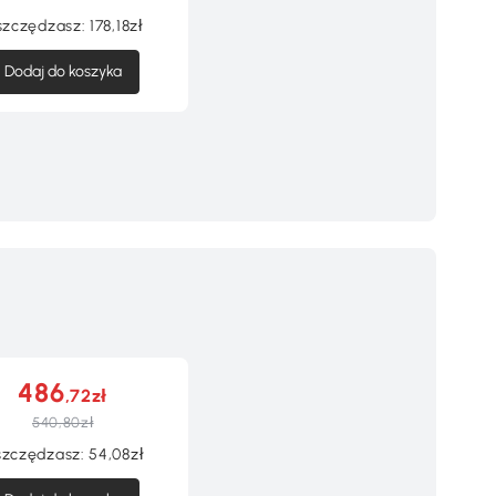
szczędzasz:
178,18zł
Dodaj do koszyka
486
,72zł
540,80zł
zczędzasz:
54,08zł