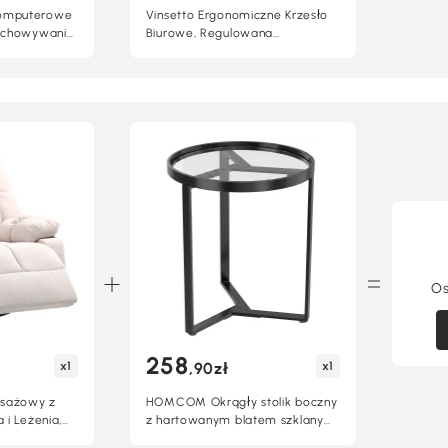
omputerowe
Vinsetto Ergonomiczne Krzesło
echowywanie
Biurowe, Regulowana
sne biurko do
Podgłówka, 58 x 61 x 119 cm,
0 cm, dąb
Szary
Os
258
x1
x1
,90zł
sażowy z
HOMCOM Okrągły stolik boczny
 i Leżenia,
z hartowanym blatem szklanym
g,
i geometryczną metalową