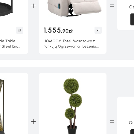
O
1.555
x1
x1
,90zł
de Table
HOMCOM Fotel Masażowy z
r Steel End
Funkcją Ogrzewania i Leżenia,
for Living
Obrotowy, Do 150 kg,
ll Spaces,
Konstrukcja Metalowa,
98x90x98cm, Beżowy
Os