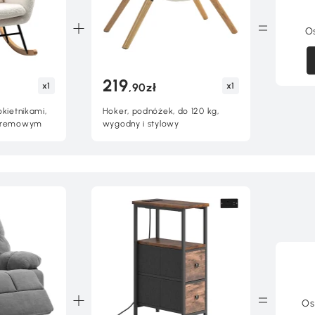
O
219
x1
x1
,90zł
okietnikami,
Hoker, podnóżek, do 120 kg,
 kremowym
wygodny i stylowy
Os