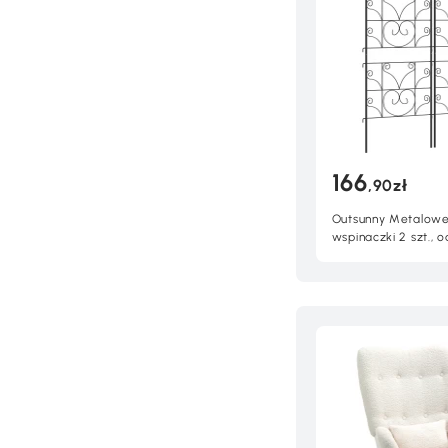
166
,90zł
Outsunny Metalowe 
wspinaczki 2 szt., 
rdzę, czarne