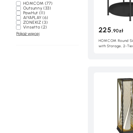
HOMCOM (77)
Outsunny (33)
PawHut (11)
AIYAPLAY (6)
ZONEKIZ (3)
Vinsetto (2)
225
,90zł
Pokaż więcej
HOMCOM Round Si
with Storage, 2-Tie
Table Coffee Table 
Room Bedroom Sma
Black