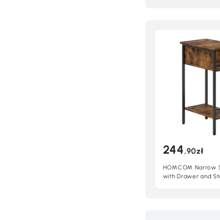
Konstrukcja Metalo
98x90x98cm, Beżo
244
,90zł
HOMCOM Narrow S
with Drawer and St
Rustic Brown