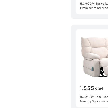
HOMCOM Biurko k
z miejscem na prz
i półkami, nowocze
biura i gabinetu, 14
1.555
,90zł
HOMCOM Fotel Ma
Funkcją Ogrzewania
Obrotowy, Do 150 k