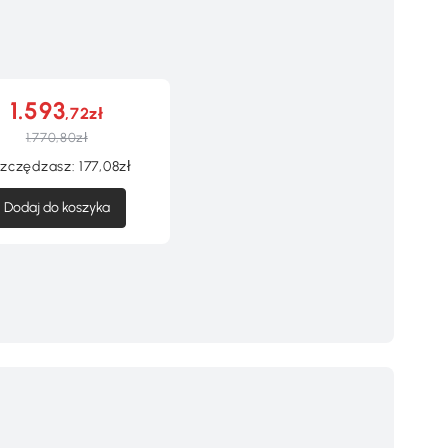
1.593
,72zł
1.770,80zł
zczędzasz:
177,08zł
Dodaj do koszyka