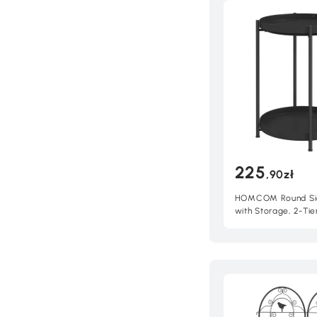
225
,90zł
HOMCOM Round Si
with Storage, 2-Tie
Table Coffee Table 
Room Bedroom Sma
Black