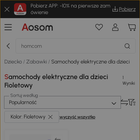
Pobierz APP: -10% na pierwsze zam
Pobierz
ówienie
Dziecko
/
Zabawki
/
Samochody elektryczne dla dzieci
Samochody elektryczne dla dzieci
1
Wyniki
Fioletowy
Sortuj według
Popularność
Kolor: Fioletowy
wyczyść wszystko