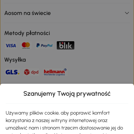
Aosom na świecie
Metody płatności
Wysyłka
Bezpieczna płatność
Szanujemy Twoją prywatność
Pobierz aplikację Aosom
Używamy plików cookie, aby poprawić komfort
korzystania z naszej witryny internetowej oraz
umożliwić nam i stronom trzecim dostosowanie jej do
Google Play