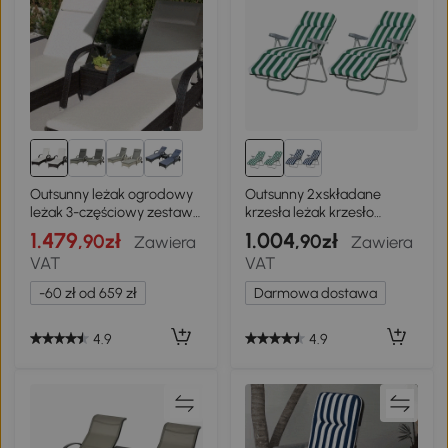
Outsunny leżak ogrodowy
Outsunny 2xskładane
leżak 3-częściowy zestaw
krzesła leżak krzesło
mebli ogrodowych
ogrodowe składany leżak 5
1.479
1.004
,90zł
,90zł
Zawiera
Zawiera
technorattan brązowy
pozycji zielony
VAT
VAT
-60 zł od 659 zł
Darmowa dostawa
4.9
4.9