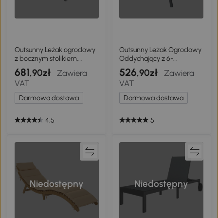
Outsunny Leżak ogrodowy
Outsunny Leżak Ogrodowy
z bocznym stolikiem,
Oddychający z 6-
wykończenie drewniane,
stopniową Regulacją
681
526
,90zł
,90zł
Zawiera
Zawiera
regulowane oparcie 5-
Oparcia, Kółkami,
VAT
VAT
poziomowe, ciemnoszary
Aluminiową Ramą,
Ciemnoszary
Darmowa dostawa
Darmowa dostawa
4.5
5
Niedostępny
Niedostępny