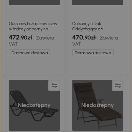
Outsunny Leżak słoneczny
Outsunny Leżak
składany odporny na
Oddychający z 6-
warunki atmosferyczne
stopniową Regulacją
472
470
,90zł
,90zł
Zawiera
Zawiera
leżak ogrodowy z drewna
Oparcia, Kółkami,
VAT
VAT
z tapicerką i zagłówkiem
Aluminiową Ramą
uchwyt do przenoszenia
Darmowa dostawa
Darmowa dostawa
183 x 54 x 63 cm, beżowy
Niedostępny
Niedostępny