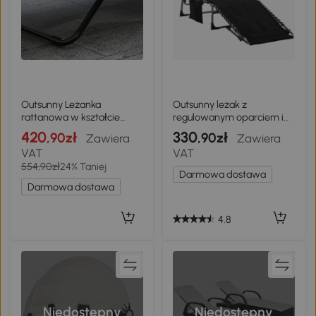
Outsunny Leżanka
Outsunny leżak z
rattanowa w kształcie
regulowanym oparciem i
litery S z poduszką,
miękką poduszką, kolor
420
330
,90zł
,90zł
Zawiera
Zawiera
oddychająca
czarny, 188 x 57 x 30 cm
VAT
VAT
powierzchnia, stalowa
554,90zł
24% Taniej
rama
Darmowa dostawa
Darmowa dostawa
4.8
Niedostępny
Niedostępny