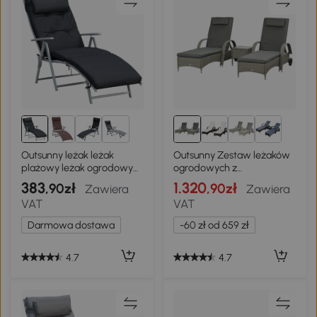
1+
Outsunny leżak leżak
Outsunny Zestaw leżaków
plażowy leżak ogrodowy
ogrodowych z
składany regulowany
technorattanu ze stolikiem,
383
1.320
,90zł
,90zł
Zawiera
Zawiera
metal czarny
meble ogrodowe z
VAT
VAT
poduszkami, 4 kolory
Darmowa dostawa
-60 zł od 659 zł
4.7
4.7