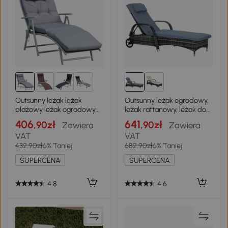
1+
Outsunny leżak leżak
Outsunny leżak ogrodowy,
plażowy leżak ogrodowy
leżak rattanowy, leżak do
składany regulowany
opalania, rattan
406
641
,90zł
,90zł
Zawiera
Zawiera
metal szary
polietylenowy+metal, kolor
VAT
VAT
szary, 200x73x30-103cm
432,90zł
6% Taniej
682,90zł
6% Taniej
SUPERCENA
SUPERCENA
4.8
4.6