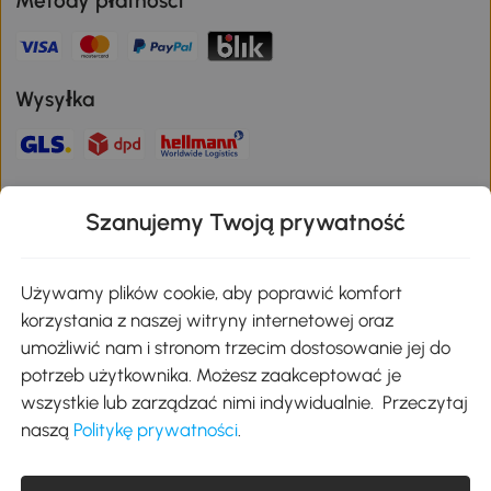
Metody płatności
Wysyłka
Bezpieczna płatność
Szanujemy Twoją prywatność
Pobierz aplikację Aosom
Używamy plików cookie, aby poprawić komfort
korzystania z naszej witryny internetowej oraz
umożliwić nam i stronom trzecim dostosowanie jej do
Google Play
potrzeb użytkownika. Możesz zaakceptować je
wszystkie lub zarządzać nimi indywidualnie. Przeczytaj
naszą
Politykę prywatności
.
+48 22 292 29 06
kontakt@aosom.pl