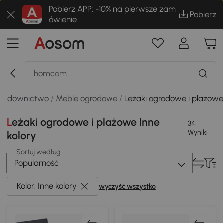
Pobierz APP: -10% na pierwsze zam
Pobierz
ówienie
 budownictwo
/
Meble ogrodowe
/
Leżaki ogrodowe i plażow
Leżaki ogrodowe i plażowe Inne
34
Wyniki
kolory
Sortuj według
Popularność
Kolor: Inne kolory
wyczyść wszystko