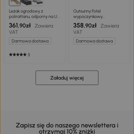
Leżak ogrodowy z
Outsunny Fotel
polirattanu, odporny na UV,
wypoczynkowy
wodoodporny
zewnętrzny z podnóżkiem,
361
358
,90zł
,90zł
Zawiera
Zawiera
poduszka 13 cm,
VAT
VAT
antypoślizgowe nóżki,
ciemnoszary
Darmowa dostawa
Darmowa dostawa
5
Załaduj więcej
Zapisz się do naszego newslettera i
otrzymaj 10% zniżki