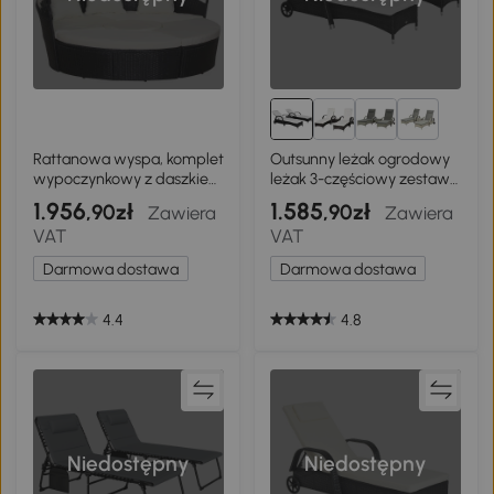
1+
Rattanowa wyspa, komplet
Outsunny leżak ogrodowy
wypoczynkowy z daszkiem
leżak 3-częściowy zestaw
przeciwsłonecznym,
mebli ogrodowych
1.956
1.585
,90zł
,90zł
Zawiera
Zawiera
komplet stół z krzesłami,
technorattan 4 kolory
VAT
VAT
poduszki, metal, kremowa
Darmowa dostawa
Darmowa dostawa
4.4
4.8
Niedostępny
Niedostępny