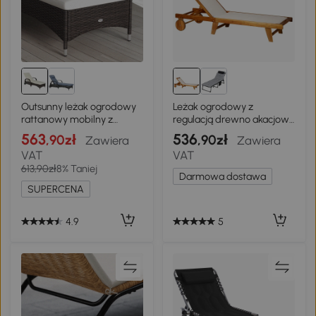
Outsunny leżak ogrodowy
Leżak ogrodowy z
rattanowy mobilny z
regulacją drewno akacjowe
poduszkami 5 - stopniowy
naturalny Outsunny
563
536
,90zł
,90zł
Zawiera
Zawiera
brązowy
VAT
VAT
613,90zł
8% Taniej
Darmowa dostawa
SUPERCENA
4.9
5