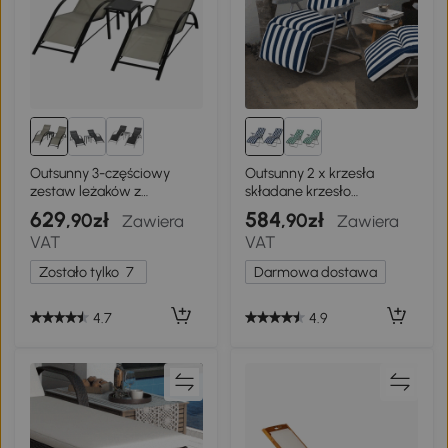
Outsunny 3-częściowy
Outsunny 2 x krzesła
zestaw leżaków z
składane krzesło
metalowym stolikiem,
ogrodowe krzesło
629
584
,90zł
,90zł
Zawiera
Zawiera
czarny
składane leżak krzesło
VAT
VAT
ogrodowe
Zostało tylko
7
Darmowa dostawa
4.7
4.9