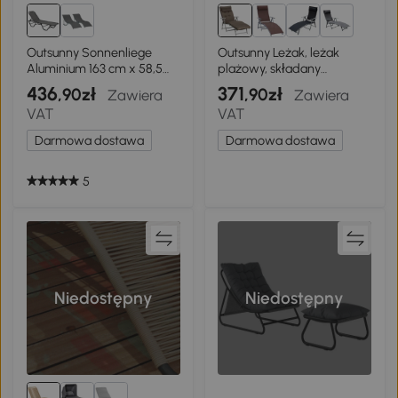
2+
Outsunny Sonnenliege
Outsunny Leżak, leżak
Aluminium 163 cm x 58,5
plażowy, składany
cm x 89 cm
regulowany z poduszką,
436
371
,90zł
,90zł
Zawiera
Zawiera
ogród, metal, tkanina,
VAT
VAT
brązowy
Darmowa dostawa
Darmowa dostawa
5
Niedostępny
Niedostępny