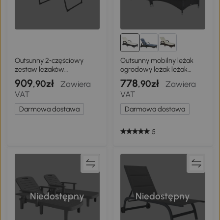
Outsunny 2‑częściowy
Outsunny mobilny leżak
zestaw leżaków
ogrodowy leżak leżak
składanych z zagłówkiem,
rattanowy mebel
909
778
,90zł
,90zł
Zawiera
Zawiera
5‑stopniowo regulowanym
ogrodowy czarny
VAT
VAT
oparciem, kieszenią
boczną, ciemnoszary
Darmowa dostawa
Darmowa dostawa
5
Niedostępny
Niedostępny