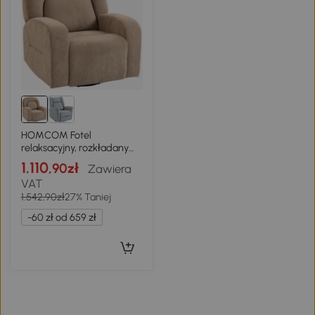
HOMCOM Fotel
relaksacyjny, rozkładany
fotel obrotowy 360° z
1.110
,90zł
Zawiera
miękką aksamitną tkaniną,
VAT
szerokim siedziskiem, do
1.542,90zł
27% Taniej
salonu, Khaki
-60 zł od 659 zł