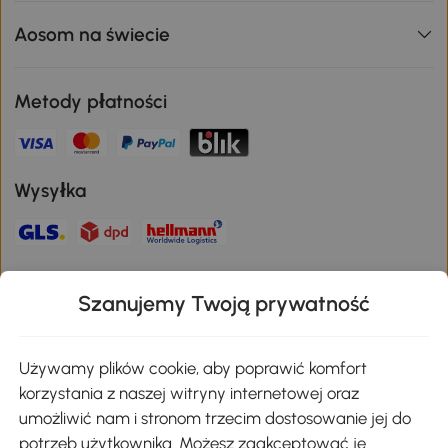
Aosom na świecie
Metody płatności
Wysyłka
Bezpieczna płatność
Szanujemy Twoją prywatność
Pobierz aplikację Aosom
Używamy plików cookie, aby poprawić komfort
korzystania z naszej witryny internetowej oraz
umożliwić nam i stronom trzecim dostosowanie jej do
Google Play
potrzeb użytkownika. Możesz zaakceptować je