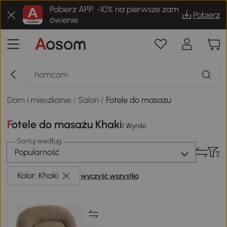
Pobierz APP: -10% na pierwsze zam
Pobierz
ówienie
Dom i mieszkanie
/
Salon
/
Fotele do masażu
Fotele do masażu Khaki
1 Wyniki
Sortuj według
Popularność
Kolor: Khaki
wyczyść wszystko