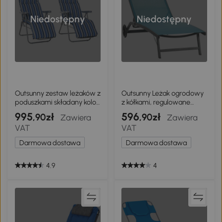
Niedostępny
Niedostępny
Outsunny zestaw leżaków z
Outsunny Leżak ogrodowy
poduszkami składany kolor
z kółkami, regulowane
niebieski 60 x 75 x 65-102
oparcie, aluminiowy
995
596
,90zł
,90zł
Zawiera
Zawiera
cm
VAT
VAT
Darmowa dostawa
Darmowa dostawa
4.9
4