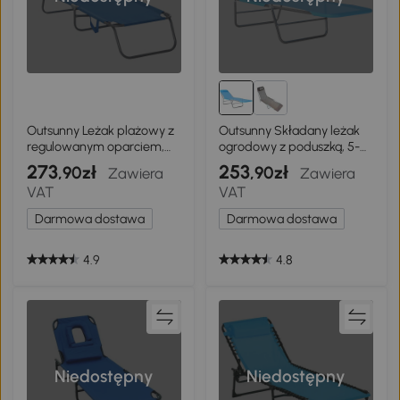
Outsunny Leżak plażowy z
Outsunny Składany leżak
regulowanym oparciem,
ogrodowy z poduszką, 5-
składany fotel plażowy,
pozycyjne regulowane
273
253
,90zł
,90zł
Zawiera
Zawiera
leżak ogrodowy o nośności
oparcie do 120 kg, niebieski
VAT
VAT
do 120 kg, na balkon, taras,
Oxford, niebieski
Darmowa dostawa
Darmowa dostawa
4.9
4.8
Niedostępny
Niedostępny