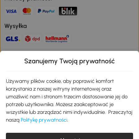
Wysyłka
Bezpieczna płatność
Szanujemy Twoją prywatność
Pobierz aplikację Aosom
Używamy plików cookie, aby poprawić komfort
korzystania z naszej witryny internetowej oraz
umożliwić nam i stronom trzecim dostosowanie jej do
Google Play
potrzeb użytkownika. Możesz zaakceptować je
wszystkie lub zarządzać nimi indywidualnie. Przeczytaj
naszą
Politykę prywatności
.
+48 22 292 29 06
kontakt@aosom.pl