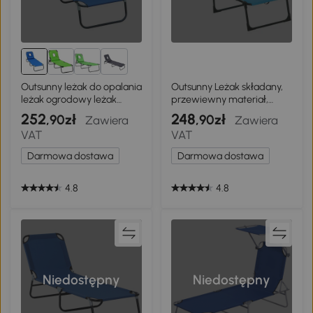
1+
Outsunny leżak do opalania
Outsunny Leżak składany,
leżak ogrodowy leżak
przewiewny materiał,
relaksacyjny poduszka z
metalowa rama, 189 x 58 x
252
248
,90zł
,90zł
Zawiera
Zawiera
okienkiem do czytania
30 cm, niebieski
VAT
VAT
składany niebieski
Darmowa dostawa
Darmowa dostawa
4.8
4.8
Niedostępny
Niedostępny