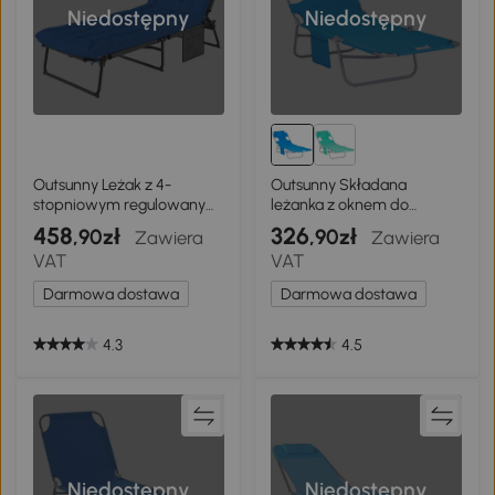
Niedostępny
Niedostępny
Outsunny Leżak z 4-
Outsunny Składana
stopniowym regulowanym
leżanka z oknem do
oparciem, poduszką,
czytania i poduszką,
458
326
,90zł
,90zł
Zawiera
Zawiera
boczną kieszenią i
leżanka ogrodowa z 5-
VAT
VAT
zagłówkiem, 68 x 189 x 33
stopniowym regulowanym
cm, niebieski
oparciem, odporna na
Darmowa dostawa
Darmowa dostawa
warunki atmosferyczne
leżanka kempingowa do
120 kg, na plażę, basen,
4.3
4.5
ogród, niebieska
Niedostępny
Niedostępny