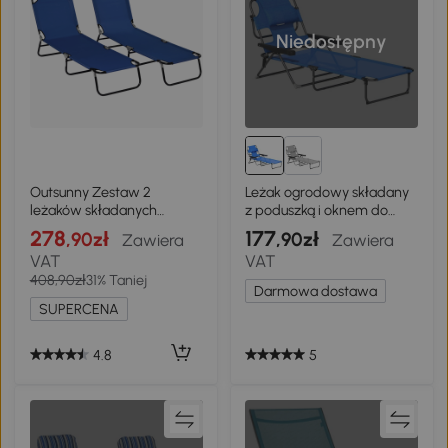
Niedostępny
Outsunny Zestaw 2
Leżak ogrodowy składany
leżaków składanych
z poduszką i oknem do
ogrodowych z 5-
czytania
278
177
,90zł
,90zł
Zawiera
Zawiera
stopniową regulacją
VAT
VAT
oparcia do 120 kg
408,90zł
31% Taniej
Darmowa dostawa
SUPERCENA
4.8
5