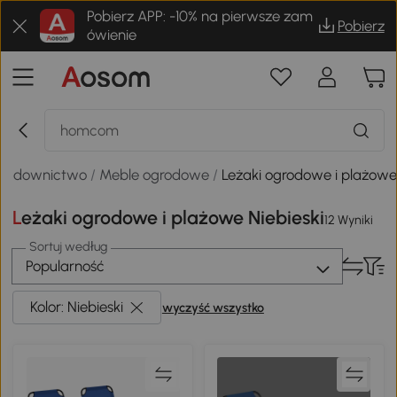
Pobierz APP: -10% na pierwsze zam
Pobierz
ówienie
 budownictwo
/
Meble ogrodowe
/
Leżaki ogrodowe i plażow
Leżaki ogrodowe i plażowe Niebieski
12 Wyniki
Sortuj według
Popularność
Kolor: Niebieski
wyczyść wszystko