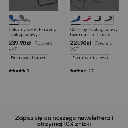
Outsunny Leżak słoneczny,
Outsunny Leżak ogrodowy
leżak ogrodowy z
Leżak do relaksu Leżak
regulowanym oparciem,
plażowy składany z osłoną
239
221
,90zł
,90zł
Zawiera
Zawiera
fotel plażowy, leżanka,
przeciwsłoneczną
VAT
VAT
leżak kempingowy do
Niebieski 187 x 58 x 36 cm
ogrodu, balkonu, stal,
Darmowa dostawa
Darmowa dostawa
niebieski, 188 x 56 x 28 cm.
5
4.7
Zapisz się do naszego newslettera i
otrzymaj 10% zniżki