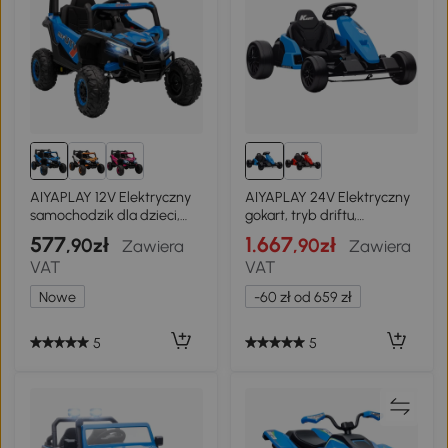
AIYAPLAY 12V Elektryczny
AIYAPLAY 24V Elektryczny
samochodzik dla dzieci,
gokart, tryb driftu,
funkcja pilota, pas, klakson,
regulowane siedzisko, 5-
577
1.667
,90zł
,90zł
Zawiera
Zawiera
światła LED, port USB, dla
punktowy pas
VAT
VAT
3-5 lat, Niebieski
bezpieczeństwa, funkcja
muzyczna, klakson, 6-12 lat
Nowe
-60 zł od 659 zł
Niebieski
5
5