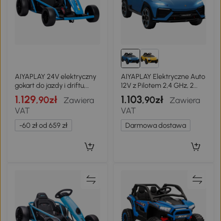
AIYAPLAY 24V elektryczny
AIYAPLAY Elektryczne Auto
gokart do jazdy i driftu,
12V z Pilotem 2,4 GHz, 2
opony nylonowe, pas
Silniki, Klakson, LED,
1.129
1.103
,90zł
,90zł
Zawiera
Zawiera
bezpieczeństwa, klakson,
Muzyka, 101,5 x 49 x 43 cm,
VAT
VAT
muzyka dla 8-12 lat
Niebieskie
Niebieski
-60 zł od 659 zł
Darmowa dostawa