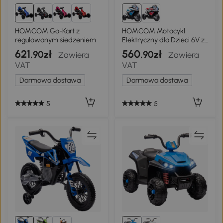
HOMCOM Go-Kart z
HOMCOM Motocykl
regulowanym siedzeniem
Elektryczny dla Dzieci 6V z
3 Trybami Muzyki 2,5km/h
621
560
,90zł
,90zł
Zawiera
Zawiera
Motocykl dla Dzieci
VAT
VAT
Powyżej 18 Miesięcy PP
Metal Niebieski 82,5 x 42 x
Darmowa dostawa
Darmowa dostawa
54 cm
5
5