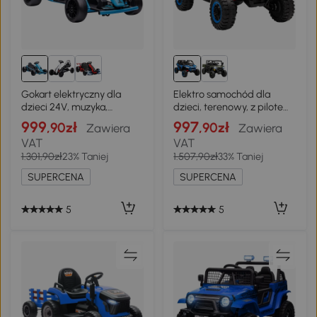
Gokart elektryczny dla
Elektro samochód dla
dzieci 24V, muzyka,
dzieci, terenowy, z pilotem
niebieski
2,4G
999
997
,90zł
,90zł
Zawiera
Zawiera
VAT
VAT
1.301,90zł
23% Taniej
1.507,90zł
33% Taniej
SUPERCENA
SUPERCENA
5
5