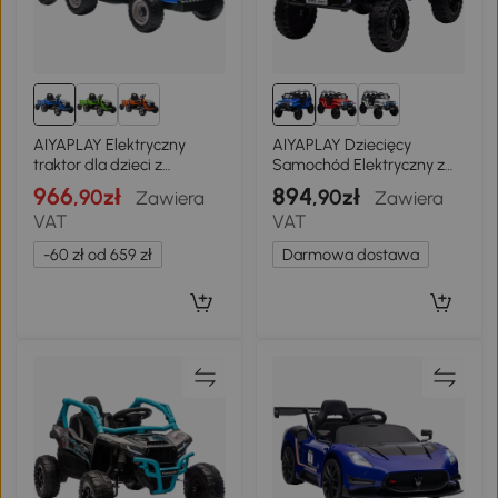
AIYAPLAY Elektryczny
AIYAPLAY Dziecięcy
traktor dla dzieci z
Samochód Elektryczny z
przyczepą, traktor na
Miękkim Zawieszeniem,
966
894
,90zł
,90zł
Zawiera
Zawiera
baterie z pilotem, 2 silniki,
Sterowalny Pilotem, z LED,
VAT
VAT
3-biegowy pojazd
Klaksonem, Silnikami 12V, z
elektryczny dla dzieci z
Plastiku i Metalu, Niebieski
-60 zł od 659 zł
Darmowa dostawa
muzyką, klaksonem,
dźwiękiem startu, miękki
start, 3-5 km/h, dla dzieci
3-8 lat, Niebieski