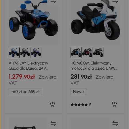
AIYAPLAY Elektryczny
HOMCOM Elektryczny
Quad dla Dzieci, 24V
motocykl dla dzieci BMW
Pojazd Elektryczny z 4
S1000RR 6V z reflektorem i
1.279
281
,90zł
,90zł
Zawiera
Zawiera
Kołami, Światła, Port USB,
muzyką 2,5 km/h dla dzieci
VAT
VAT
Funkcja MP3, 6,5 km/h, 3-8
18–36 miesięcy Niebieski
Lat
-60 zł od 659 zł
Nowe
5