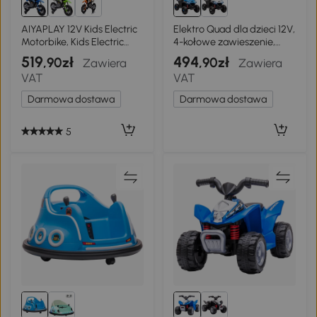
AIYAPLAY 12V Kids Electric
Elektro Quad dla dzieci 12V,
Motorbike, Kids Electric
4-kołowe zawieszenie,
Ride on Motorcycle, Battery
muzyka
519
494
,90zł
,90zł
Zawiera
Zawiera
Powered Toy with Twist
VAT
VAT
Grip Throttle, Training
Wheels, Suspension
Darmowa dostawa
Darmowa dostawa
System, Music, for Ages 3-6
Years - Blue
5