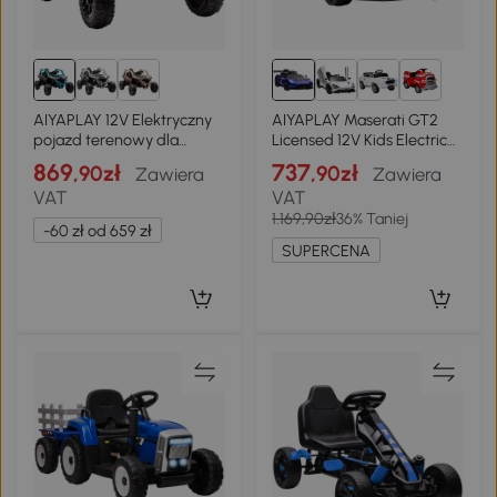
1+
AIYAPLAY 12V Elektryczny
AIYAPLAY Maserati GT2
pojazd terenowy dla
Licensed 12V Kids Electric
dzieci, zdalne sterowanie,
Ride on Car, Battery
869
737
,90zł
,90zł
Zawiera
Zawiera
światła LED, muzyka,
Powered Toy Car with
VAT
VAT
klakson, dla dzieci 3-8 lat,
Suspension System,
1.169,90zł
36% Taniej
Niebieski
Remote Control Music Horn
-60 zł od 659 zł
Lights, Auxiliary Wheels, for
SUPERCENA
Ages 3-5 Years - Blue