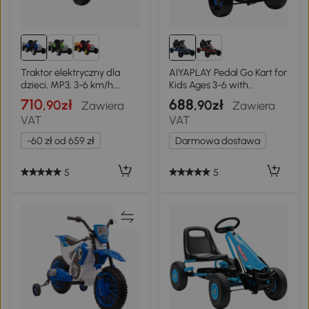
Traktor elektryczny dla
AIYAPLAY Pedal Go Kart for
dzieci, MP3, 3-6 km/h,
Kids Ages 3-6 with
Niebieski
Automatic Clutch, Brake,
710
688
,90zł
,90zł
Zawiera
Zawiera
EVA Anti-Slip Wheels,
VAT
VAT
Beginner-Friendly, Blue
-60 zł od 659 zł
Darmowa dostawa
5
5