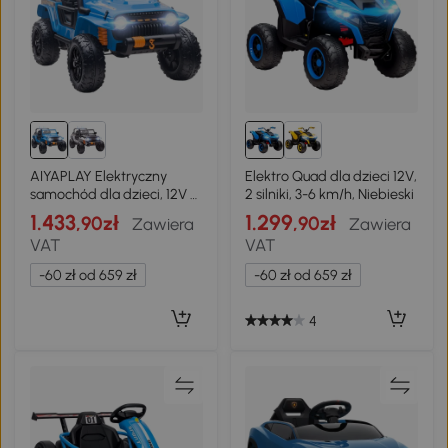
AIYAPLAY Elektryczny
Elektro Quad dla dzieci 12V,
samochód dla dzieci, 12V z
2 silniki, 3-6 km/h, Niebieski
pilotem, 2 silniki, pojazd
1.433
1.299
,90zł
,90zł
Zawiera
Zawiera
dziecięcy z klaksonem,
VAT
VAT
LED, muzyką, siedzeniem
dla rodzica i dziecka, 4
-60 zł od 659 zł
-60 zł od 659 zł
amortyzowane koła, dla
dzieci 3-8 lat, Niebieski
4