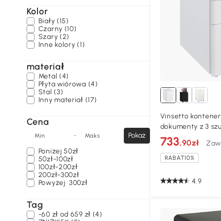
Kolor
Biały (15)
Czarny (10)
Szary (2)
Inne kolory (1)
materiał
Metal (4)
Płyta wiórowa (4)
Stal (3)
Inny materiał (17)
Vinsetto kontener
Cena
dokumenty z 3 sz
-
Pokaż
Min
Maks
biurowy stal czar
733
,90zł
Zaw
Poniżej
50zł
RABAT10%
50zł-100zł
100zł-200zł
200zł-300zł
4.9
Powyżej
300zł
Tag
-60 zł od 659 zł (4)