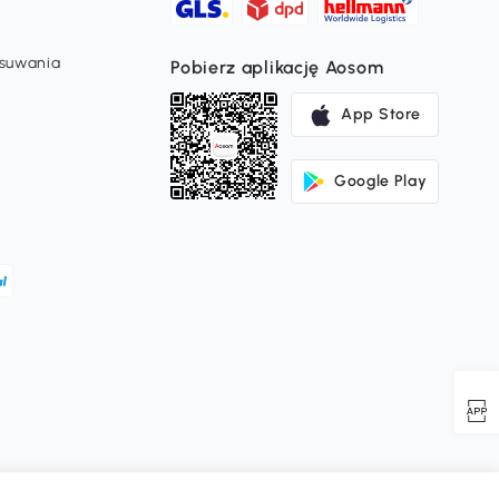
usuwania
Pobierz aplikację Aosom
App Store
Google Play
ć