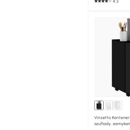
4.3
Vinsetto Kontener
szuflady, zamykan
43,5 cm x 60 cm, 