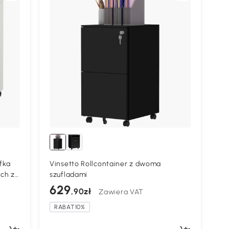
fka
Vinsetto Rollcontainer z dwoma
ach z
szufladami
629
,90zł
Zawiera VAT
RABAT10%