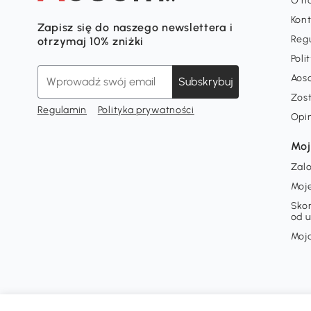
O n
Kon
Zapisz się do naszego newslettera i
Reg
otrzymaj 10% zniżki
Poli
Aos
Subskrybuj
Zos
Regulamin
Polityka prywatności
Opi
Moj
Zalo
Moj
Skor
od 
Moja