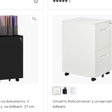
5
Porównywać
Porównyw
 na dokumenty, 3
Vinsetto Rollcontainer z uniwersa
y, na kółkach, 37 cm x
kółkami
Czarny