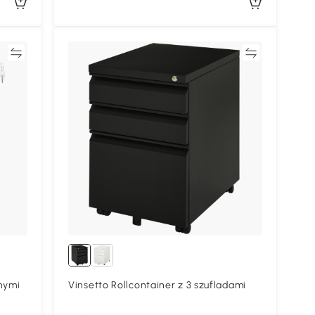
ać
Porównywać
lnymi
Vinsetto Rollcontainer z 3 szufladami