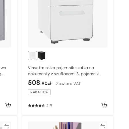
lowa
Vinsetto rolka pojemnik szafka na
ą
dokumenty z szufladami 3, pojemnik
onu
biurowy, stal, biały
508
,90zł
Zawiera VAT
RABAT10%
4.9
ać
Porównywać