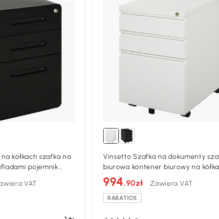
 na kółkach szafka na
Vinsetto Szafka na dokumenty sza
ufladami pojemnik
biurowa kontener biurowy na kółk
ny
3 szufladami stal biały
994
,90zł
awiera VAT
Zawiera VAT
RABAT10%