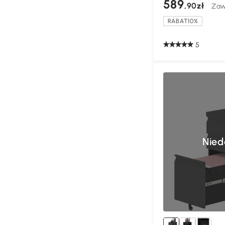
589
,90zł
Zaw
RABAT10%
5
Nied