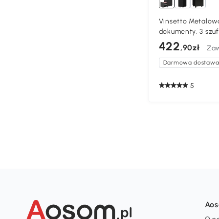
Vinsetto Metalow
dokumenty, 3 szuf
Zamykana, Czarn
422
,90zł
Zaw
Darmowa dostaw
5
Ao