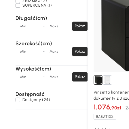
ZNIŻKI5% (2)
SUPERCENA (1)
Długość(cm)
-
Pokaż
Min
Maks
Szerokość(cm)
-
Pokaż
Min
Maks
Wysokość(cm)
-
Pokaż
Min
Maks
Vinsetto kontener
Dostępność
dokumenty z 3 sz
Dostępny (24)
biurowy stal czar
1.076
,90zł
Z
RABAT10%