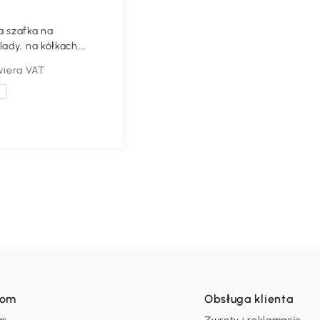
a szafka na
lady, na kółkach,
a
iera VAT
a
som
Obsługa klienta