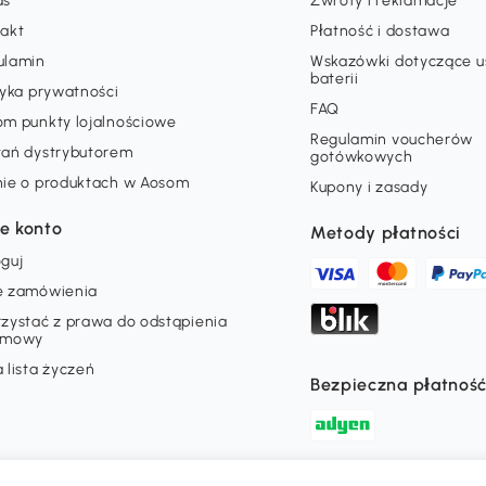
as
Zwroty i reklamacje
takt
Płatność i dostawa
ulamin
Wskazówki dotyczące 
baterii
tyka prywatności
FAQ
om punkty lojalnościowe
Regulamin voucherów
tań dystrybutorem
gotówkowych
nie o produktach w Aosom
Kupony i zasady
e konto
Metody płatności
guj
e zamówienia
zystać z prawa do odstąpienia
umowy
 lista życzeń
Bezpieczna płatnoś