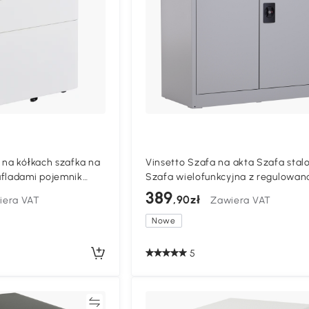
 na kółkach szafka na
Vinsetto Szafa na akta Szafa sta
ufladami pojemnik
Szafa wielofunkcyjna z regulowan
ny
półką i zamkiem do gabinetu i sal
389
,90zł
iera VAT
Zawiera VAT
Szary
Nowe
5
Porównywać
Porównyw