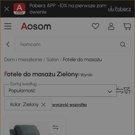
Pobierz APP: -10% na pierwsze zam
Pobierz
ówienie
Dom i mieszkanie
/
Salon
/
Fotele do masażu
Fotele do masażu Zielony
1 Wyniki
Sortuj według
Popularność
Kolor: Zielony
wyczyść wszystko