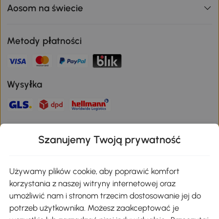
Aosom na świecie
Metody płatności
Wysyłka
Bezpieczna płatność
Szanujemy Twoją prywatność
Pobierz aplikację Aosom
Używamy plików cookie, aby poprawić komfort
korzystania z naszej witryny internetowej oraz
umożliwić nam i stronom trzecim dostosowanie jej do
Google Play
potrzeb użytkownika. Możesz zaakceptować je