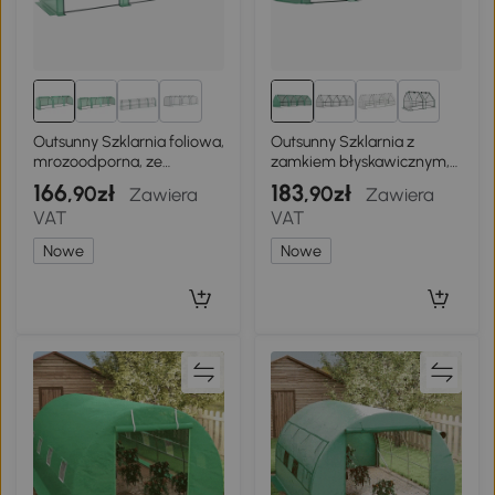
4+
2+
Outsunny Szklarnia foliowa,
Outsunny Szklarnia z
mrozoodporna, ze
zamkiem błyskawicznym,
zwijanymi drzwiami na
mrozoodporna szklarnia
166
183
,90zł
,90zł
Zawiera
Zawiera
zamek 350 x 100 x 80 cm
foliowa ze stali 360 x 90 x
VAT
VAT
Zielony
90 cm Zielona
Nowe
Nowe