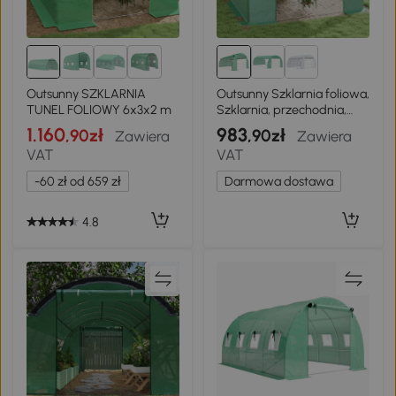
2+
Outsunny SZKLARNIA
Outsunny Szklarnia foliowa,
TUNEL FOLIOWY 6x3x2 m
Szklarnia, przechodnia,
Okno siatki, Rama
1.160
983
,90zł
,90zł
Zawiera
Zawiera
metalowa, 4x3x2m,
VAT
VAT
Zielony
-60 zł od 659 zł
Darmowa dostawa
4.8