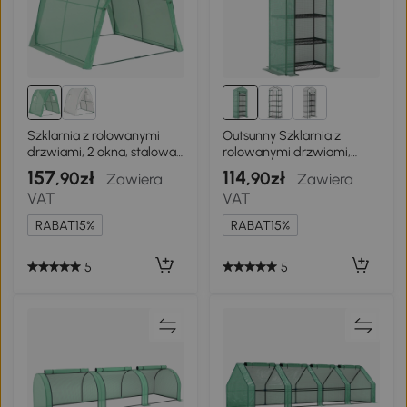
Szklarnia z rolowanymi
Outsunny Szklarnia z
drzwiami, 2 okna, stalowa,
rolowanymi drzwiami,
zimowa
regały, stalowa, zimowa
157
114
,90zł
,90zł
Zawiera
Zawiera
VAT
VAT
RABAT15%
RABAT15%
5
5