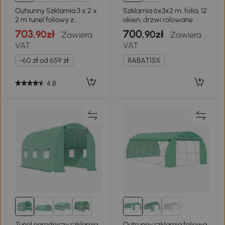
2+
Outsunny Szklarnia 3 x 2 x
Szklarnia 6x3x2 m, folia, 12
2 m tunel foliowy z
okien, drzwi rolowane
zamykanymi drzwiami na
703
700
,90zł
,90zł
Zawiera
Zawiera
zawiasach, 6 zwijanych
VAT
VAT
okien z siatką, wspornikami
-60 zł od 659 zł
RABAT15%
4.8
2+
Tunel ogrodniczy szklarnia
Outsunny szklarnia foliowa