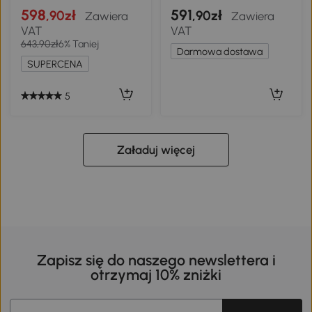
zwijanymi drzwiami i 6
598
591
,90zł
,90zł
Zawiera
Zawiera
siatkowymi oknami, zielona
VAT
VAT
643,90zł
6% Taniej
Darmowa dostawa
SUPERCENA
5
Załaduj więcej
Zapisz się do naszego newslettera i
otrzymaj 10% zniżki