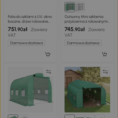
Folia do szklarni z UV, okno
Outsunny Mini szklarnia
boczne, drzwi rolowane,
przyścienna z rolowanymi
Zielona
drzwiami i siatkowymi
751
745
,90zł
,90zł
Zawiera
Zawiera
oknami, odporna na UV, do
VAT
VAT
roślin, sadzonek i kwiatów,
zielona
Darmowa dostawa
Darmowa dostawa