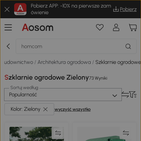
Pobierz APP: -10% na pierwsze zam
Pobierz
ówienie
i budownictwo
/
Architektura ogrodowa
/
Szklarnie ogrodow
Szklarnie ogrodowe Zielony
73 Wyniki
Sortuj według
Popularność
Kolor: Zielony
wyczyść wszystko