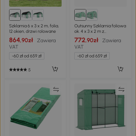
Szklarnia 6 x 3 x 2 m, folia,
Outsunny Szklarnia foliowa
12 okien, drzwi rolowane
ok. 4 x 3 x 2 m z
rolowanymi drzwiami, 2
864
772
,90zł
,90zł
Zawiera
Zawiera
drzwiami na zamek
VAT
VAT
błyskawiczny i 8 oknami z
siatką, zielona
-60 zł od 659 zł
-60 zł od 659 zł
5