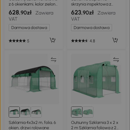
z 6 okienkami, kolor zielony,
skrzynia inspektowa z
3 x 3 x 2 cm
rozwijanymi drzwiami i
628
623
,90zł
,90zł
Zawiera
Zawiera
okienkami PE stal Outsunny
VAT
VAT
Darmowa dostawa
Darmowa dostawa
5
4.8
Szklarnia 4x3x2 m, folia, 6
Outsunny Szklarnia 3 x 2 x
okien, drzwi rolowane
2 m Szklarnia foliowa z 2