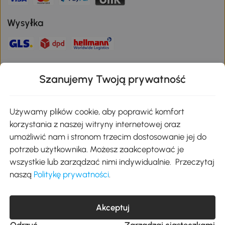
Wysyłka
Bezpieczna płatność
Szanujemy Twoją prywatność
Pobierz aplikację Aosom
Używamy plików cookie, aby poprawić komfort
korzystania z naszej witryny internetowej oraz
umożliwić nam i stronom trzecim dostosowanie jej do
Google Play
potrzeb użytkownika. Możesz zaakceptować je
wszystkie lub zarządzać nimi indywidualnie. Przeczytaj
naszą
Politykę prywatności
.
+48 22 292 29 06
kontakt@aosom.pl
Akceptuj
MH Handel GmbH, Wendenstraße 309, 20537 Hamburg Pon.-piąt.:
9:00 - 17:30
Odrzuć
Zarządzaj ciasteczkami