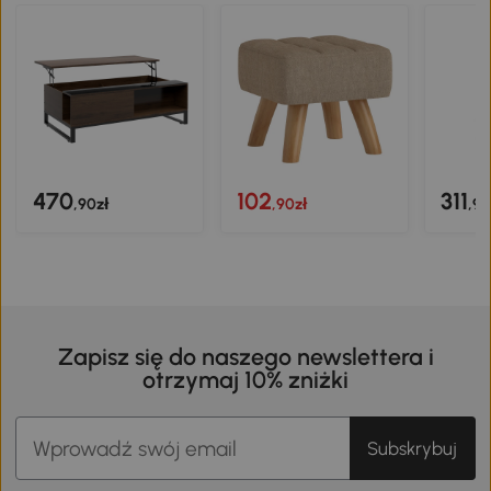
470
102
311
,90zł
,90zł
,90
Zapisz się do naszego newslettera i
otrzymaj 10% zniżki
Subskrybuj