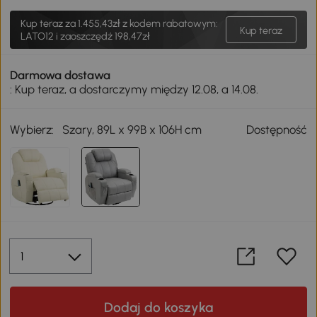
Kup teraz za
1.455,43zł
z kodem rabatowym:
Kup teraz
LATO12 i zaoszczędź 198,47zł
Darmowa dostawa
: Kup teraz, a dostarczymy między 12.08, a 14.08.
Wybierz:
Szary, 89L x 99B x 106H cm
Dostępność
Dodaj do koszyka