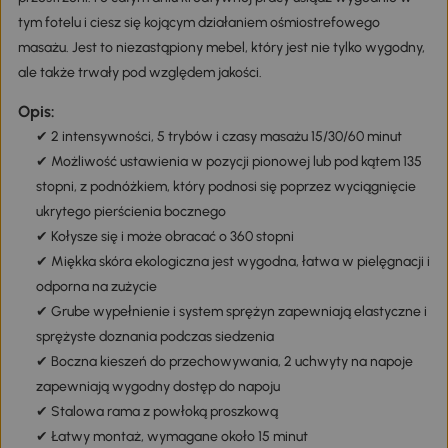
tym fotelu i ciesz się kojącym działaniem ośmiostrefowego
masażu. Jest to niezastąpiony mebel, który jest nie tylko wygodny,
ale także trwały pod względem jakości.
Opis:
✔ 2 intensywności, 5 trybów i czasy masażu 15/30/60 minut
✔ Możliwość ustawienia w pozycji pionowej lub pod kątem 135
stopni, z podnóżkiem, który podnosi się poprzez wyciągnięcie
ukrytego pierścienia bocznego
✔ Kołysze się i może obracać o 360 stopni
✔ Miękka skóra ekologiczna jest wygodna, łatwa w pielęgnacji i
odporna na zużycie
✔ Grube wypełnienie i system sprężyn zapewniają elastyczne i
sprężyste doznania podczas siedzenia
✔ Boczna kieszeń do przechowywania, 2 uchwyty na napoje
zapewniają wygodny dostęp do napoju
✔ Stalowa rama z powłoką proszkową
✔ Łatwy montaż, wymagane około 15 minut