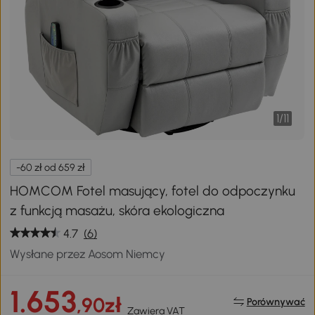
1
/
11
-60 zł od 659 zł
HOMCOM Fotel masujący, fotel do odpoczynku
z funkcją masażu, skóra ekologiczna
4.7
(6)
Wysłane przez Aosom Niemcy
1.653
,90zł
Porównywać
Zawiera VAT