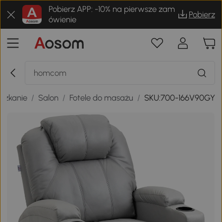
Pobierz APP: -10% na pierwsze zam
Pobierz
ówienie
szkanie
/
Salon
/
Fotele do masażu
/
SKU:700-166V90GY