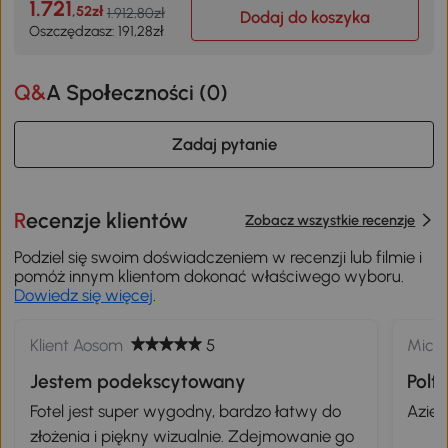
1.721
,52zł
1.912,80zł
Dodaj do koszyka
Oszczędzasz: 191,28zł
Q&A Społeczności (
0
)
Zadaj pytanie
Recenzje klientów
Zobacz wszystkie recenzje
Podziel się swoim doświadczeniem w recenzji lub filmie i
pomóż innym klientom dokonać właściwego wyboru.
Dowiedz się więcej
.
Klient Aosom
5
Mich
Jestem podekscytowany
Polt
Fotel jest super wygodny, bardzo łatwy do
Azien
złożenia i piękny wizualnie. Zdejmowanie go