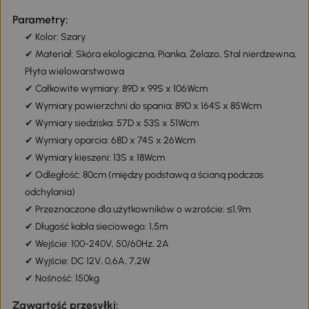
Parametry:
✔ Kolor: Szary
✔ Materiał: Skóra ekologiczna, Pianka, Żelazo, Stal nierdzewna,
Płyta wielowarstwowa
✔ Całkowite wymiary: 89D x 99S x 106Wcm
✔ Wymiary powierzchni do spania: 89D x 164S x 85Wcm
✔ Wymiary siedziska: 57D x 53S x 51Wcm
✔ Wymiary oparcia: 68D x 74S x 26Wcm
✔ Wymiary kieszeni: 13S x 18Wcm
✔ Odległość: 80cm (między podstawą a ścianą podczas
odchylania)
✔ Przeznaczone dla użytkowników o wzroście: ≤1,9m
✔ Długość kabla sieciowego: 1,5m
✔ Wejście: 100-240V, 50/60Hz, 2A
✔ Wyjście: DC 12V, 0,6A, 7,2W
✔ Nośność: 150kg
Zawartość przesyłki: