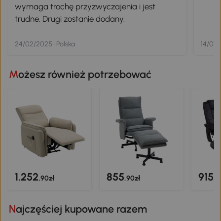
wymaga trochę przyzwyczajenia i jest
trudne. Drugi zostanie dodany.
24/02/2025 · Polska
14/07/
Możesz również potrzebować
1.252
855
915
,90zł
,90zł
,9
Najczęściej kupowane razem