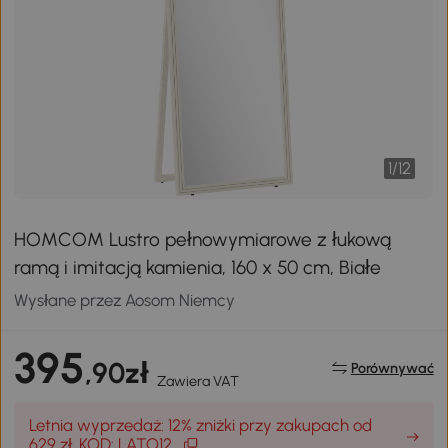
1
/
12
HOMCOM Lustro pełnowymiarowe z łukową
ramą i imitacją kamienia, 160 x 50 cm, Białe
Wysłane przez Aosom Niemcy
395
,90zł
Porównywać
Zawiera VAT
Letnia wyprzedaż: 12% zniżki przy zakupach od
629 zł, KOD: LATO12