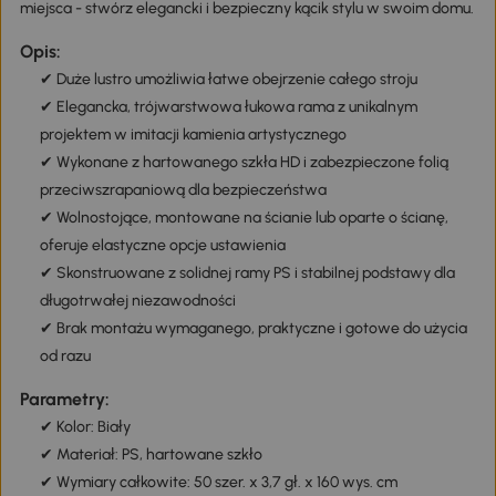
miejsca - stwórz elegancki i bezpieczny kącik stylu w swoim domu.
Opis:
✔ Duże lustro umożliwia łatwe obejrzenie całego stroju
✔ Elegancka, trójwarstwowa łukowa rama z unikalnym
projektem w imitacji kamienia artystycznego
✔ Wykonane z hartowanego szkła HD i zabezpieczone folią
przeciwszrapaniową dla bezpieczeństwa
✔ Wolnostojące, montowane na ścianie lub oparte o ścianę,
oferuje elastyczne opcje ustawienia
✔ Skonstruowane z solidnej ramy PS i stabilnej podstawy dla
długotrwałej niezawodności
✔ Brak montażu wymaganego, praktyczne i gotowe do użycia
od razu
Parametry:
✔ Kolor: Biały
✔ Materiał: PS, hartowane szkło
✔ Wymiary całkowite: 50 szer. x 3,7 gł. x 160 wys. cm