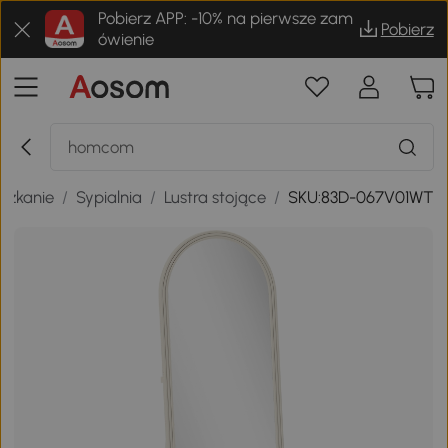
Pobierz APP: -10% na pierwsze zam
Pobierz
ówienie
szkanie
/
Sypialnia
/
Lustra stojące
/
SKU:83D-067V01WT