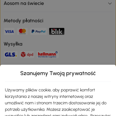
Aosom na świecie
Metody płatności
Wysyłka
Bezpieczna płatność
Szanujemy Twoją prywatność
Pobierz aplikację Aosom
Używamy plików cookie, aby poprawić komfort
korzystania z naszej witryny internetowej oraz
umożliwić nam i stronom trzecim dostosowanie jej do
Google Play
potrzeb użytkownika. Możesz zaakceptować je
wszystkie lub zarządzać nimi indywidualnie. Przeczytaj