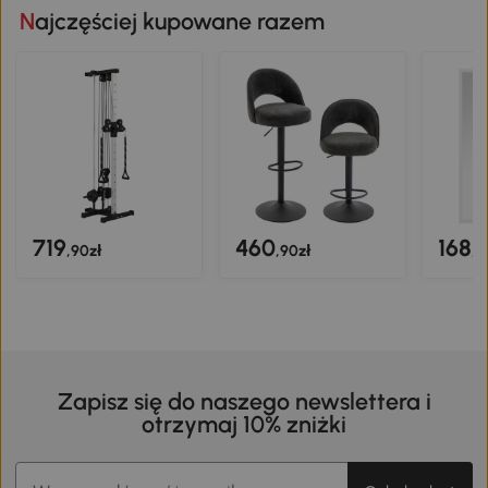
Najczęściej kupowane razem
719
460
168
,90zł
,90zł
,9
Zapisz się do naszego newslettera i
otrzymaj 10% zniżki