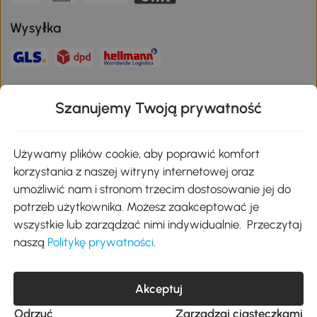
Wysyłka
Bezpieczna płatność
Szanujemy Twoją prywatność
Pobierz aplikację Aosom
Używamy plików cookie, aby poprawić komfort
korzystania z naszej witryny internetowej oraz
umożliwić nam i stronom trzecim dostosowanie jej do
Google Play
potrzeb użytkownika. Możesz zaakceptować je
wszystkie lub zarządzać nimi indywidualnie. Przeczytaj
naszą
Politykę prywatności
.
+48 22 292 29 06
kontakt@aosom.pl
Akceptuj
MH Handel GmbH, Wendenstraße 309, 20537 Hamburg Pon.-piąt.:
9:00 - 17:30
Odrzuć
Zarządzaj ciasteczkami