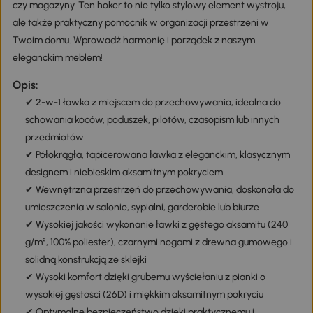
czy magazyny. Ten hoker to nie tylko stylowy element wystroju,
ale także praktyczny pomocnik w organizacji przestrzeni w
Twoim domu. Wprowadź harmonię i porządek z naszym
eleganckim meblem!
Opis:
✔ 2-w-1 ławka z miejscem do przechowywania, idealna do
schowania koców, poduszek, pilotów, czasopism lub innych
przedmiotów
✔ Półokrągła, tapicerowana ławka z eleganckim, klasycznym
designem i niebieskim aksamitnym pokryciem
✔ Wewnętrzna przestrzeń do przechowywania, doskonała do
umieszczenia w salonie, sypialni, garderobie lub biurze
✔ Wysokiej jakości wykonanie ławki z gęstego aksamitu (240
g/m², 100% poliester), czarnymi nogami z drewna gumowego i
solidną konstrukcją ze sklejki
✔ Wysoki komfort dzięki grubemu wyściełaniu z pianki o
wysokiej gęstości (26D) i miękkim aksamitnym pokryciu
✔ Optymalne bezpieczeństwo dzięki praktycznemu i