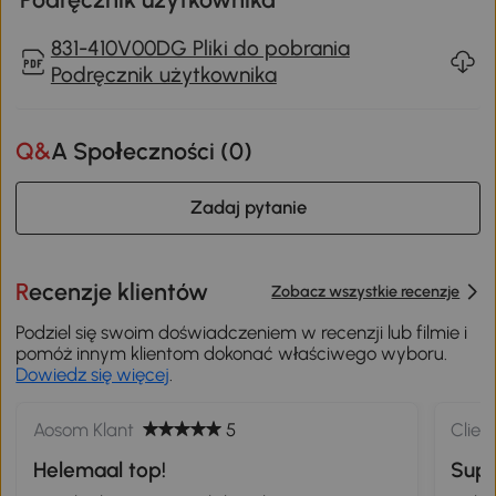
831-410V00DG Pliki do pobrania
Podręcznik użytkownika
Q&A Społeczności (
0
)
Zadaj pytanie
Recenzje klientów
Zobacz wszystkie recenzje
Podziel się swoim doświadczeniem w recenzji lub filmie i
pomóż innym klientom dokonać właściwego wyboru.
Dowiedz się więcej
.
Aosom Klant
5
Clien
Helemaal top!
Sup