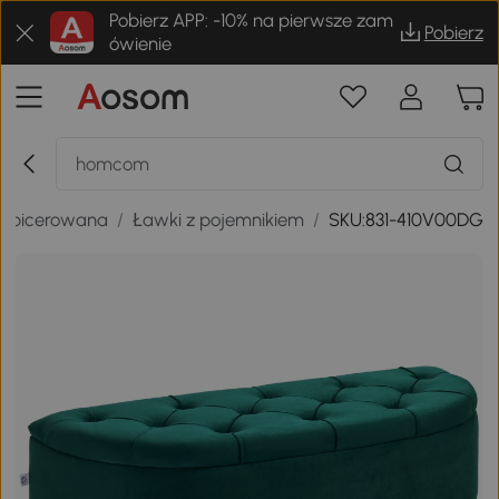
Pobierz APP: -10% na pierwsze zam
Pobierz
ówienie
tapicerowana
/
Ławki z pojemnikiem
/
SKU:831-410V00DG