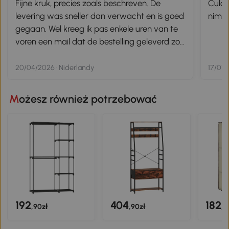
Fijne kruk, precies zoals beschreven. De
Culoa
levering was sneller dan verwacht en is goed
nimic
gegaan. Wel kreeg ik pas enkele uren van te
voren een mail dat de bestelling geleverd zou
worden, veel te laat om erop te anticiperen!
Helaas was ik daardoor niet thuis, maar
20/04/2026 · Niderlandy
17/01/
gelukkig heeft de bezorger de bestelling op
een veilige plek neergezet. In het vervolg dus
Możesz również potrzebować
graag eerder (avond van te voren
bijvoorbeeld) melding over de levering, de
rest was perfect!
192
404
182
,90zł
,90zł
,9