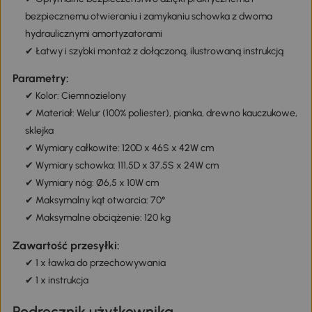
bezpiecznemu otwieraniu i zamykaniu schowka z dwoma
hydraulicznymi amortyzatorami
✔ Łatwy i szybki montaż z dołączoną, ilustrowaną instrukcją
Parametry:
✔ Kolor: Ciemnozielony
✔ Materiał: Welur (100% poliester), pianka, drewno kauczukowe,
sklejka
✔ Wymiary całkowite: 120D x 46S x 42W cm
✔ Wymiary schowka: 111,5D x 37,5S x 24W cm
✔ Wymiary nóg: Ø6,5 x 10W cm
✔ Maksymalny kąt otwarcia: 70°
✔ Maksymalne obciążenie: 120 kg
Zawartość przesyłki:
✔ 1 x ławka do przechowywania
✔ 1 x instrukcja
Podręcznik użytkownika