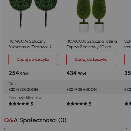
HOMCOM Sztuczny
HOMCOM Sztuczna roślina
Szt
Bukszpan w Zestawie 2
Cyprys 2 zestawy 90 cm
roś
szt., Realistyczny, Odporny
Sztuczne rośliny Sztuczne
dek
na Warunki Atmosferyczne,
drzewo w doniczce
Dodaj do koszyka
Dodaj do koszyka
Łatwy w Pielęgnacji, 70 cm
254
434
3
,90zł
,90zł
SKU
830-933V00GN
830-708V00GN
83
Recenzje klientów
5
5
Q&A Społeczności (
0
)