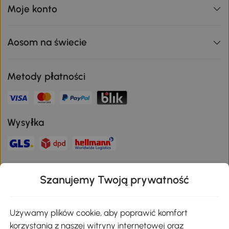
Moje konto
Aosom na świecie
Metody płatności
Wysyłka
Bezpieczna płatność
Szanujemy Twoją prywatność
Pobierz aplikację Aosom
Używamy plików cookie, aby poprawić komfort
korzystania z naszej witryny internetowej oraz