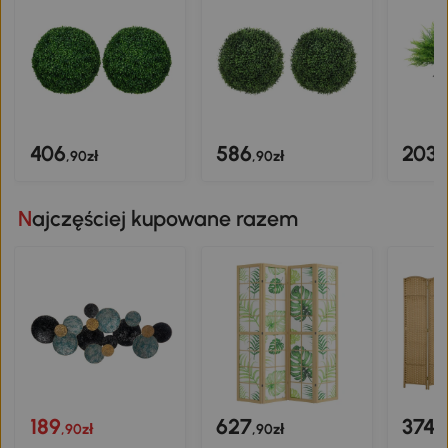
406
586
203
,90zł
,90zł
,
Najczęściej kupowane razem
189
627
374
,90zł
,90zł
,