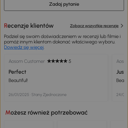
Zadaj pytanie
Recenzje klientów
Zobacz wszystkie recenzje
Podziel się swoim doświadczeniem w recenzji lub filmie i
pomóż innym klientom dokonać właściwego wyboru.
Dowiedz się więcej
.
Aosom Customer
5
Aoso
Perfect
Just
Beautiful!
Beauti
26/01/2025 · Stany Zjednoczone
24/01/
Możesz również potrzebować