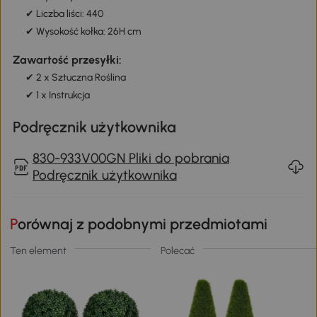
✔ Liczba liści: 440
✔ Wysokość kołka: 26H cm
Zawartość przesyłki:
✔ 2 x Sztuczna Roślina
✔ 1 x Instrukcja
Podręcznik użytkownika
830-933V00GN Pliki do pobrania
Podręcznik użytkownika
Porównaj z podobnymi przedmiotami
Ten element
Polecać