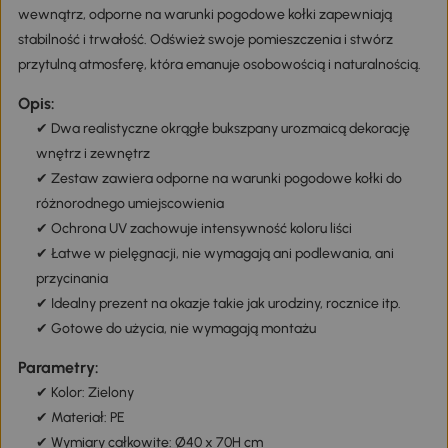
wewnątrz, odporne na warunki pogodowe kołki zapewniają
stabilność i trwałość. Odśwież swoje pomieszczenia i stwórz
przytulną atmosferę, która emanuje osobowością i naturalnością.
Opis:
✔ Dwa realistyczne okrągłe bukszpany urozmaicą dekorację
wnętrz i zewnętrz
✔ Zestaw zawiera odporne na warunki pogodowe kołki do
różnorodnego umiejscowienia
✔ Ochrona UV zachowuje intensywność koloru liści
✔ Łatwe w pielęgnacji, nie wymagają ani podlewania, ani
przycinania
✔ Idealny prezent na okazje takie jak urodziny, rocznice itp.
✔ Gotowe do użycia, nie wymagają montażu
Parametry:
✔ Kolor: Zielony
✔ Materiał: PE
✔ Wymiary całkowite: Ø40 x 70H cm