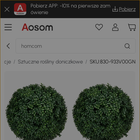
Pobierz APP: -10% na pierwsze zam
Pobierz
ówienie
racje
/
Sztuczne rośliny doniczkowe
/
SKU:830-933V00GN