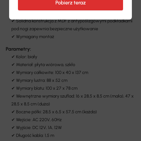
Pobierz teraz
✔ Duże lustro wyraźnie pokazuje każdy szczegół Twojego
makijażu
✔ Solidna konstrukcja z MDF z antypoślizgowymi podkładkami
pod nogi zapewnia bezpieczne użytkowanie
✔ Wymagany montaż
Parametry:
✔ Kolor: biały
✔ Materiał: płyta wiórowa, szkło
✔ Wymiary całkowite: 100 x 40 x 137 cm
✔ Wymiary lustra: 88 x 52 cm
✔ Wymiary blatu: 100 x 27 x 78 cm
✔ Wewnętrzne wymiary szuflad: 16 x 28,5 x 8,5 cm (mała), 47 x
28,5 x 8,5 cm (duża)
✔ Boczne półki: 28,5 x 6,5 x 57,5 cm (każda)
✔ Wejście: AC 220V, 60Hz
✔ Wyjście: DC 12V, 1A, 12W
✔ Długość kabla: 1,5 m