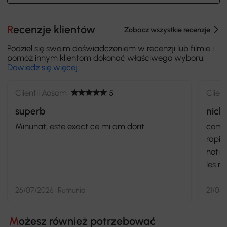
Recenzje klientów
Zobacz wszystkie recenzje
Podziel się swoim doświadczeniem w recenzji lub filmie i
pomóż innym klientom dokonać właściwego wyboru.
Dowiedz się więcej
.
Clientii Aosom
5
Clien
superb
nick
Minunat, este exact ce mi am dorit
comma
rapid
notic
les m
probl
26/07/2026 · Rumunia
21/08/
Możesz również potrzebować