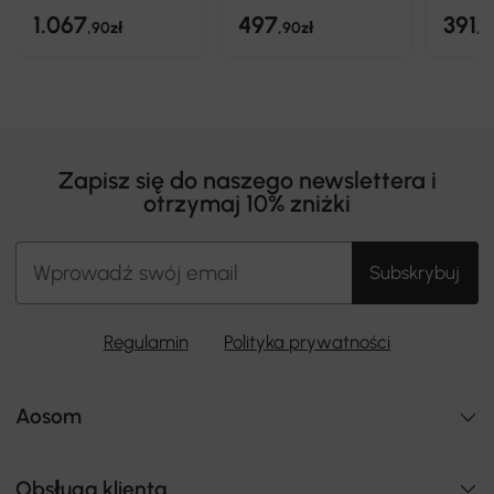
1.067
497
391
,90zł
,90zł
,9
Zapisz się do naszego newslettera i
otrzymaj 10% zniżki
Subskrybuj
Regulamin
Polityka prywatności
Aosom
Obsługa klienta