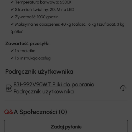
✔ Temperatura barwowa: 6500K
✔ Strumień świetlny: 20LM na LED
✔ Żywotność: 1000 godzin
✔ Maksymalne obciążenie: 40 kg (całość), 6 kg (szuflada), 3 kg
(półka)
Zawartość przesyłki:
✔ 1 x toaletka
✔ 1 x instrukcja obsługi
Podręcznik użytkownika
831-992V90WT Pliki do pobrania
Podręcznik użytkownika
Q&A Społeczności (
0
)
Zadaj pytanie