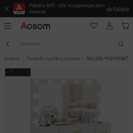
Pobierz APP: -10% na pierwsze zam
Pobierz
ówienie
Sypialnia
/
Toaletki i szafki z lustrem
/
SKU:831-992V90WT