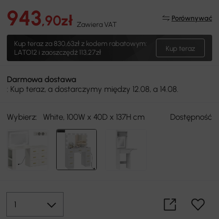
943
,90zł
Porównywać
Zawiera VAT
Kup teraz za
830,63zł
z kodem rabatowym:
Kup teraz
LATO12 i zaoszczędź 113,27zł
Darmowa dostawa
: Kup teraz, a dostarczymy między 12.08, a 14.08.
Wybierz:
White, 100W x 40D x 137H cm
Dostępność