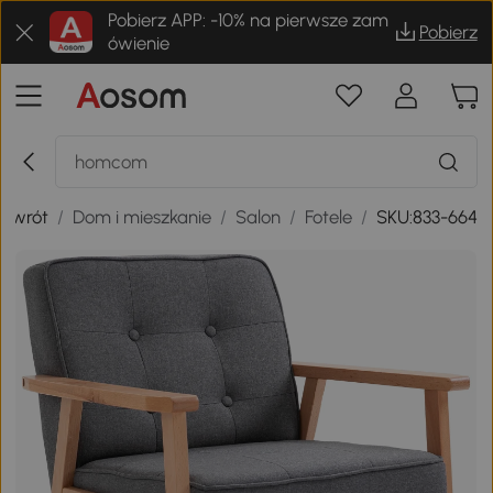
Pobierz APP: -10% na pierwsze zam
Pobierz
ówienie
owrót
/
Dom i mieszkanie
/
Salon
/
Fotele
/
SKU:833-664