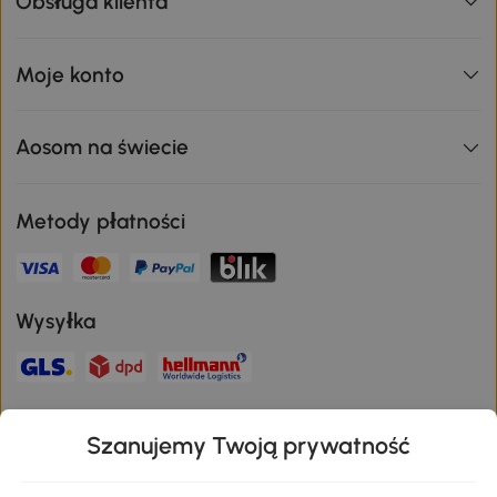
Obsługa klienta
Moje konto
Aosom na świecie
Metody płatności
Wysyłka
Bezpieczna płatność
Szanujemy Twoją prywatność