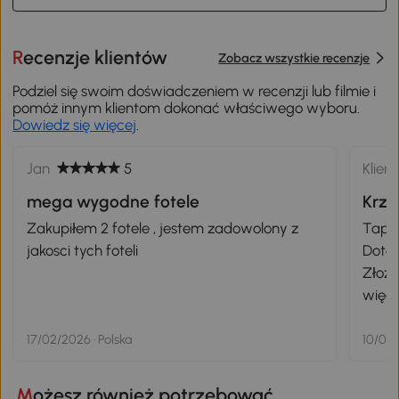
Recenzje klientów
Zobacz wszystkie recenzje
Podziel się swoim doświadczeniem w recenzji lub filmie i
pomóż innym klientom dokonać właściwego wyboru.
Dowiedz się więcej
.
Jan
5
Klien
mega wygodne fotele
Krz
Zakupiłem 2 fotele , jestem zadowolony z
Tapic
jakosci tych foteli
Dota
Złoże
więc 
solid
Tapic
17/02/2026 · Polska
10/09/
fotel
przes
Możesz również potrzebować