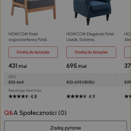
HOMCOM Fotel
HOMCOM Elegancki Fotel
HO
wypoczynkowy Fotel
Uszak, Solidnie
Akc
Lounge Krzesło
Wypełniony, Zdejmowana
Rel
Tapicerowane Z
Tapicerka, 74 x 86 x 102
Opa
Dodaj do koszyka
Dodaj do koszyka
Podłokietnikami Drewniany
cm, Niebieski
Buk
Stelaż Len 64,5 X 70 X 70
Br
431
695
37
,90zł
,90zł
cm Szary
SKU
833-664
833-695V80BU
839
Recenzje klientów
4.8
4.9
Q&A Społeczności (
0
)
Zadaj pytanie