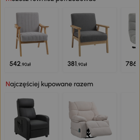
oczek
monta
instr
produ
sprz
542
381
786
,90zł
,90zł
,
Najczęściej kupowane razem