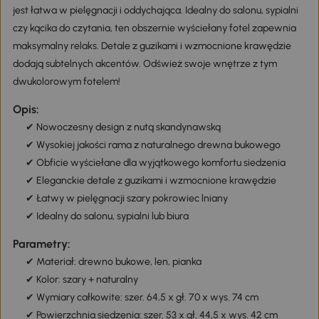
jest łatwa w pielęgnacji i oddychająca. Idealny do salonu, sypialni
czy kącika do czytania, ten obszernie wyściełany fotel zapewnia
maksymalny relaks. Detale z guzikami i wzmocnione krawędzie
dodają subtelnych akcentów. Odśwież swoje wnętrze z tym
dwukolorowym fotelem!
Opis:
✔ Nowoczesny design z nutą skandynawską
✔ Wysokiej jakości rama z naturalnego drewna bukowego
✔ Obficie wyściełane dla wyjątkowego komfortu siedzenia
✔ Eleganckie detale z guzikami i wzmocnione krawędzie
✔ Łatwy w pielęgnacji szary pokrowiec lniany
✔ Idealny do salonu, sypialni lub biura
Parametry:
✔ Materiał: drewno bukowe, len, pianka
✔ Kolor: szary + naturalny
✔ Wymiary całkowite: szer. 64,5 x gł. 70 x wys. 74 cm
✔ Powierzchnia siedzenia: szer. 53 x gł. 44,5 x wys. 42 cm