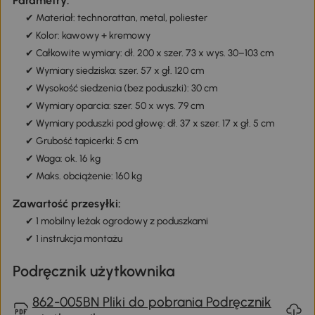
Parametry:
✔ Materiał: technorattan, metal, poliester
✔ Kolor: kawowy + kremowy
✔ Całkowite wymiary: dł. 200 x szer. 73 x wys. 30–103 cm
✔ Wymiary siedziska: szer. 57 x gł. 120 cm
✔
Wysokość siedzenia (bez poduszki): 30 cm
✔ Wymiary oparcia: szer. 50 x wys. 79 cm
✔
Wymiary poduszki pod głowę: dł. 37 x szer. 17 x gł. 5 cm
✔
Grubość tapicerki: 5 cm
✔ Waga: ok. 16 kg
✔ Maks. obciążenie: 160 kg
Zawartość przesyłki:
✔ 1 mobilny leżak ogrodowy z poduszkami
✔
1 instrukcja montażu
Podręcznik użytkownika
862-005BN Pliki do pobrania Podręcznik