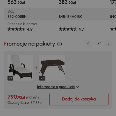
563
383
17
,90zł
,90zł
SKU
862-005BN
84B-184V01BK
84
Recenzje klientów
4.9
4.7
Promocje na pakiety
1
/
1
x1
x1
Informacje o produkcie
790
,92zł
878,80zł
Dodaj do koszyka
Oszczędzasz: 87,88zł