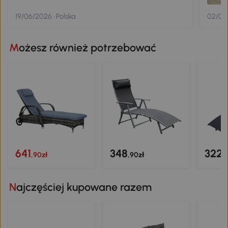
długi
19/06/2026 · Polska
02/06/
Możesz również potrzebować
641
348
322
,90zł
,90zł
,
Najczęściej kupowane razem