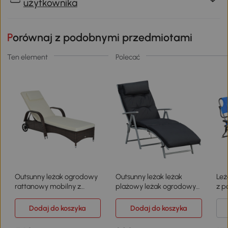
użytkownika
Porównaj z podobnymi przedmiotami
Ten element
Polecać
Outsunny leżak ogrodowy
Outsunny leżak leżak
Leż
rattanowy mobilny z
plażowy leżak ogrodowy
z p
poduszkami 5 - stopniowy
składany regulowany
czy
brązowy
metal czarny
Dodaj do koszyka
Dodaj do koszyka