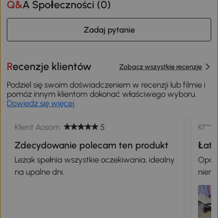
Q&A Społeczności (
0
)
Zadaj pytanie
Recenzje klientów
Zobacz wszystkie recenzje
Podziel się swoim doświadczeniem w recenzji lub filmie i
pomóż innym klientom dokonać właściwego wyboru.
Dowiedz się więcej
.
Klient Aosom
5
Kl*** 
Zdecydowanie polecam ten produkt
Łatw
Leżak spełnia wszystkie oczekiwania, idealny
Opako
na upalne dni.
niena
wraże
wyjaś
mam n