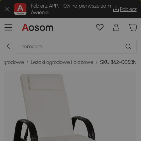
Pobierz APP: -10% na pierwsze zam
Pobierz
ówienie
 ogrodowe
/
Leżaki ogrodowe i plażowe
/
SKU:862-005BN