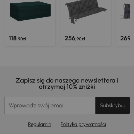
118
256
269
,90zł
,90zł
,
Zapisz się do naszego newslettera i
otrzymaj 10% zniżki
Subskrybuj
Regulamin
Polityka prywatności