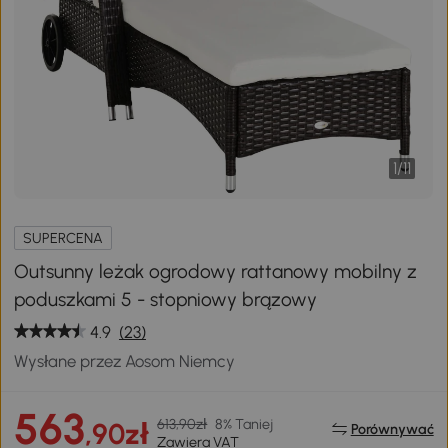
1
/
11
SUPERCENA
Outsunny leżak ogrodowy rattanowy mobilny z
poduszkami 5 - stopniowy brązowy
4.9
(23)
Wysłane przez Aosom Niemcy
563
613,90zł
8% Taniej
,90zł
Porównywać
Zawiera VAT