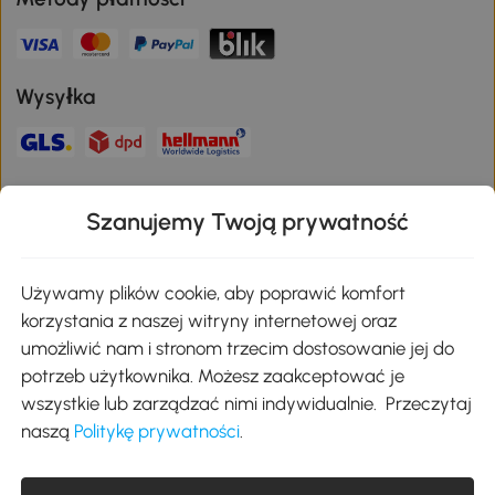
Wysyłka
Bezpieczna płatność
Szanujemy Twoją prywatność
Pobierz aplikację Aosom
Używamy plików cookie, aby poprawić komfort
korzystania z naszej witryny internetowej oraz
umożliwić nam i stronom trzecim dostosowanie jej do
Google Play
potrzeb użytkownika. Możesz zaakceptować je
wszystkie lub zarządzać nimi indywidualnie. Przeczytaj
naszą
Politykę prywatności
.
+48 22 292 29 06
kontakt@aosom.pl