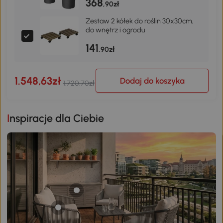
368
Ciemnoszare
,90zł
Zestaw 2 kółek do roślin 30x30cm,
do wnętrz i ogrodu
141
,90zł
1.548,63zł
Dodaj do koszyka
1.720,70zł
Inspiracje dla Ciebie