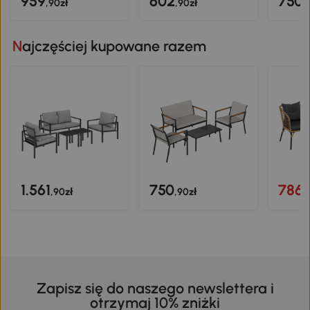
959
602
750
,90zł
,90zł
,
Najczęściej kupowane razem
1.561
750
786
,90zł
,90zł
,
Zapisz się do naszego newslettera i
otrzymaj 10% zniżki