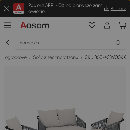
Pobierz APP: -10% na pierwsze zam
Pobierz
ówienie
niki ogrodowe
/
Sofy z technorattanu
/
SKU:860-433V00KK