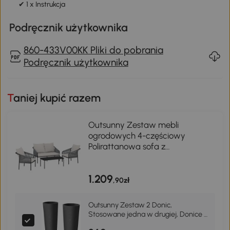
✔ 1 x Instrukcja
Podręcznik użytkownika
860-433V00KK Pliki do pobrania
Podręcznik użytkownika
Taniej kupić razem
Outsunny Zestaw mebli
ogrodowych 4-częściowy
Polirattanowa sofa z
dwuosobową sofą, 2 fotelami i
stolikiem kawowym z
1.209
poduszkami
,90zł
Outsunny Zestaw 2 Donic,
Stosowane jedna w drugiej, Donice z
Odpływem 35x35 cm, Okrągłe,