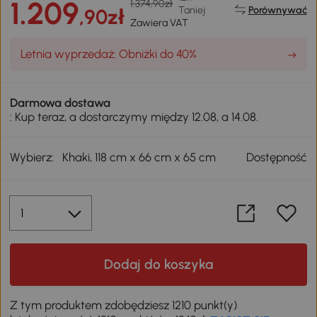
1.209
1.374,90zł
Taniej
Porównywać
,90zł
Zawiera VAT
Letnia wyprzedaż: Obniżki do 40%
Darmowa dostawa
: Kup teraz, a dostarczymy między 12.08, a 14.08.
Wybierz:
Khaki, 118 cm x 66 cm x 65 cm
Dostępność
Dodaj do koszyka
Z tym produktem zdobędziesz 1210 punkt(y)