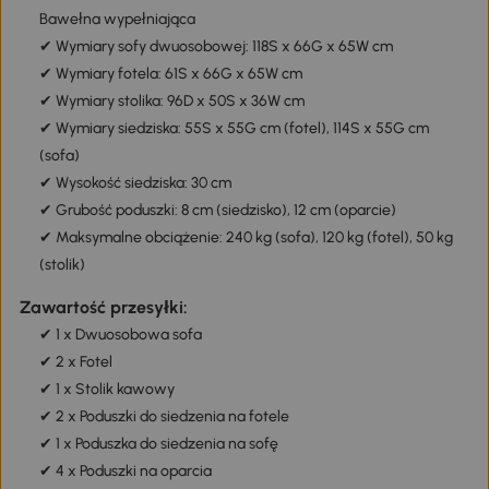
Bawełna wypełniająca
✔ Wymiary sofy dwuosobowej: 118S x 66G x 65W cm
✔ Wymiary fotela: 61S x 66G x 65W cm
✔ Wymiary stolika: 96D x 50S x 36W cm
✔ Wymiary siedziska: 55S x 55G cm (fotel), 114S x 55G cm
(sofa)
✔ Wysokość siedziska: 30 cm
✔ Grubość poduszki: 8 cm (siedzisko), 12 cm (oparcie)
✔ Maksymalne obciążenie: 240 kg (sofa), 120 kg (fotel), 50 kg
(stolik)
Zawartość przesyłki:
✔ 1 x Dwuosobowa sofa
✔ 2 x Fotel
✔ 1 x Stolik kawowy
✔ 2 x Poduszki do siedzenia na fotele
✔ 1 x Poduszka do siedzenia na sofę
✔ 4 x Poduszki na oparcia