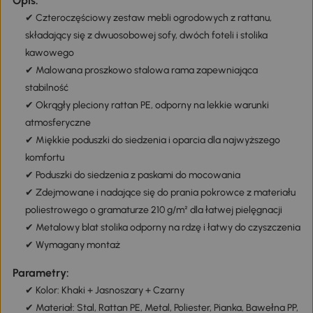
Opis:
✔ Czteroczęściowy zestaw mebli ogrodowych z rattanu,
składający się z dwuosobowej sofy, dwóch foteli i stolika
kawowego
✔ Malowana proszkowo stalowa rama zapewniająca
stabilność
✔ Okrągły pleciony rattan PE, odporny na lekkie warunki
atmosferyczne
✔ Miękkie poduszki do siedzenia i oparcia dla najwyższego
komfortu
✔ Poduszki do siedzenia z paskami do mocowania
✔ Zdejmowane i nadające się do prania pokrowce z materiału
poliestrowego o gramaturze 210 g/m² dla łatwej pielęgnacji
✔ Metalowy blat stolika odporny na rdzę i łatwy do czyszczenia
✔ Wymagany montaż
Parametry:
✔ Kolor: Khaki + Jasnoszary + Czarny
✔ Materiał: Stal, Rattan PE, Metal, Poliester, Pianka, Bawełna PP,