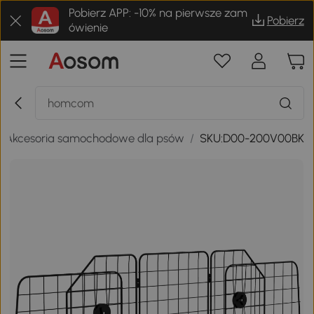
Pobierz APP: -10% na pierwsze zam
Pobierz
ówienie
Akcesoria samochodowe dla psów
/
SKU:D00-200V00BK