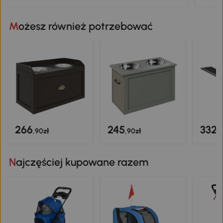
Możesz również potrzebować
266
245
332
,90zł
,90zł
,
Najczęściej kupowane razem