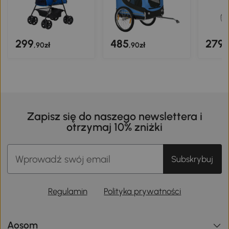
299
485
279
,90zł
,90zł
,
Zapisz się do naszego newslettera i
otrzymaj 10% zniżki
Subskrybuj
Regulamin
Polityka prywatności
Aosom