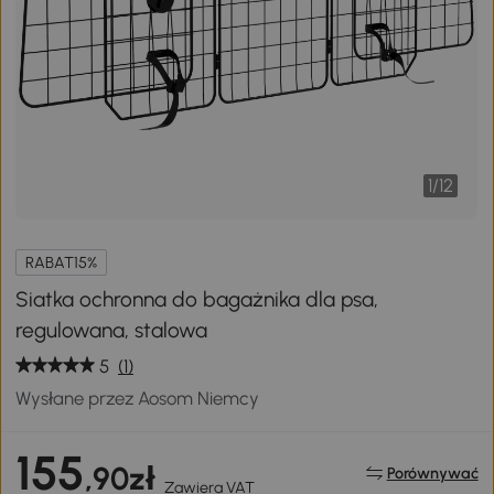
1
/
12
RABAT15%
Siatka ochronna do bagażnika dla psa,
regulowana, stalowa
5
(1)
Wysłane przez Aosom Niemcy
155
,90zł
Porównywać
Zawiera VAT