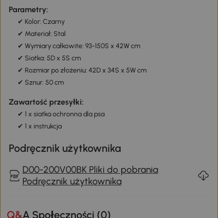
Parametry:
✔ Kolor: Czarny
✔ Materiał: Stal
✔ Wymiary całkowite: 93-150S x 42W cm
✔ Siatka: 5D x 5S cm
✔ Rozmiar po złożeniu: 42D x 34S x 5W cm
✔ Sznur: 50 cm
Zawartość przesyłki:
✔ 1 x siatka ochronna dla psa
✔ 1 x instrukcja
Podręcznik użytkownika
D00-200V00BK Pliki do pobrania
Podręcznik użytkownika
Q&A Społeczności (
0
)