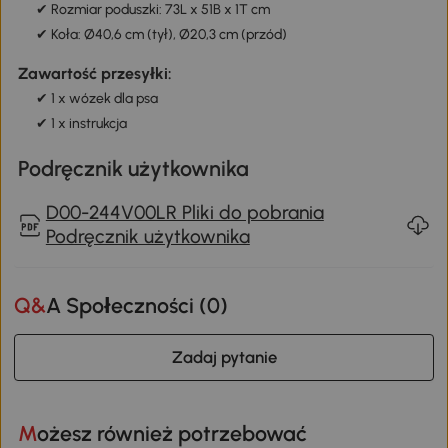
✔ Rozmiar poduszki: 73L x 51B x 1T cm
✔ Koła: Ø40,6 cm (tył), Ø20,3 cm (przód)
Zawartość przesyłki:
✔ 1 x wózek dla psa
✔ 1 x instrukcja
Podręcznik użytkownika
D00-244V00LR Pliki do pobrania
Podręcznik użytkownika
Q&A Społeczności (
0
)
Zadaj pytanie
Możesz również potrzebować