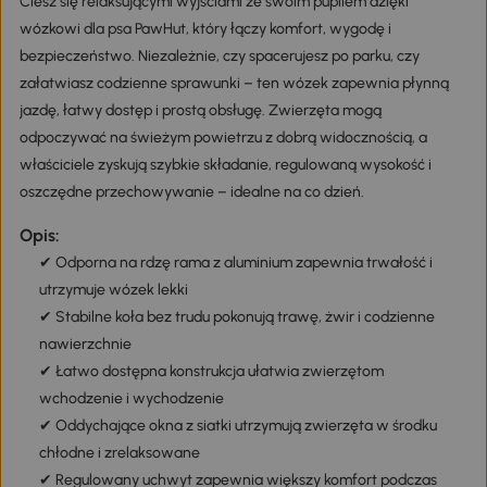
Ciesz się relaksującymi wyjściami ze swoim pupilem dzięki
wózkowi dla psa PawHut, który łączy komfort, wygodę i
bezpieczeństwo. Niezależnie, czy spacerujesz po parku, czy
załatwiasz codzienne sprawunki – ten wózek zapewnia płynną
jazdę, łatwy dostęp i prostą obsługę. Zwierzęta mogą
odpoczywać na świeżym powietrzu z dobrą widocznością, a
właściciele zyskują szybkie składanie, regulowaną wysokość i
oszczędne przechowywanie – idealne na co dzień.
Opis:
✔ Odporna na rdzę rama z aluminium zapewnia trwałość i
utrzymuje wózek lekki
✔ Stabilne koła bez trudu pokonują trawę, żwir i codzienne
nawierzchnie
✔ Łatwo dostępna konstrukcja ułatwia zwierzętom
wchodzenie i wychodzenie
✔ Oddychające okna z siatki utrzymują zwierzęta w środku
chłodne i zrelaksowane
✔ Regulowany uchwyt zapewnia większy komfort podczas