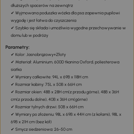
dłuższych spacerów na zewnątrz
✔ Wyjmowana poduszka wózka dla psa zapewnia pupilowi
wygodę i jest łatwa do czyszczenia
✔ Szybko się składa i umożliwia wygodne przechowywanie w
domu lub w podróży
Parametry:
✔ Kolor: Jasnobrązowy+Złoty
✔ Materiał: Aluminium, 600D tkanina Oxford, poliesterowa
siatka
✔ Wymiary całkowite: 94L x 69B x 118H cm
✔ Rozmiar kabiny: 75L x 50B x 66H cm
✔ Rozmiar okien: 48B x 28H cm(z przodu górne), 48B x 36H
cm(z przodu dolne), 40B x 36H cm(górne)
✔ Rozmiar tylnych drzwi: 50B x 66H cm
✔ Wymiary po złożeniu: 98L x 69B x 44H cm (z kołami), 98L x
69B x 21H cm (bez kół)
✔ Smycz siedzeniowa: 26-50 cm