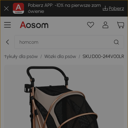
Pobierz APP: -10% na pierwsze zam
Pobierz
ówienie
Artykuły dla psów
/
Wózki dla psów
/
SKU:D00-244V00LR