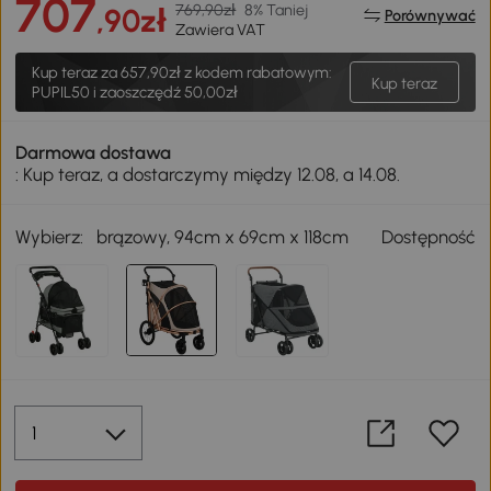
707
769,90zł
8% Taniej
,90zł
Porównywać
Zawiera VAT
Kup teraz za
657,90zł
z kodem rabatowym:
Kup teraz
PUPIL50 i zaoszczędź 50,00zł
Darmowa dostawa
: Kup teraz, a dostarczymy między 12.08, a 14.08.
Wybierz:
brązowy, 94cm x 69cm x 118cm
Dostępność