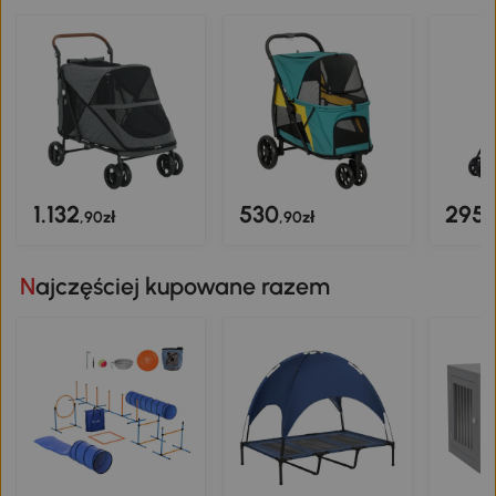
1.132
530
295
,90zł
,90zł
,
Najczęściej kupowane razem