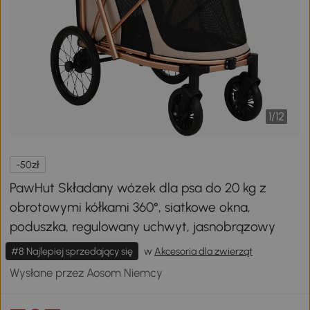
1
/
12
-50zł
PawHut Składany wózek dla psa do 20 kg z
obrotowymi kółkami 360°, siatkowe okna,
poduszka, regulowany uchwyt, jasnobrązowy
#8 Najlepiej sprzedający się
w
Akcesoria dla zwierząt
Wysłane przez Aosom Niemcy