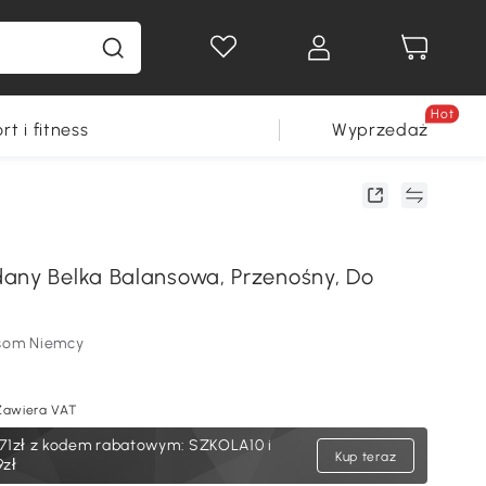
Hot
rt i fitness
Wyprzedaż
any Belka Balansowa, Przenośny, Do
som Niemcy
Zawiera VAT
71zł
z kodem rabatowym: SZKOLA10 i
Kup teraz
9zł