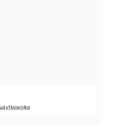
nia zwiększoną stabilność
nia
 użytkownika