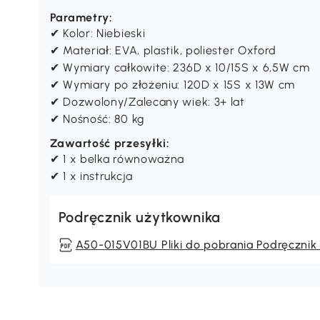
✔ Antypoślizgowe dno o szerokości 15 cm zapew
✔ Rzep wyrównuje całą belkę podczas użytkowa
✔ Nie wymaga montażu
Parametry:
✔ Kolor: Niebieski
✔ Materiał: EVA, plastik, poliester Oxford
✔ Wymiary całkowite: 236D x 10/15S x 6,5W cm
✔ Wymiary po złożeniu: 120D x 15S x 13W cm
✔ Dozwolony/Zalecany wiek: 3+ lat
✔ Nośność: 80 kg
Zawartość przesyłki:
✔ 1 x belka równoważna
✔ 1 x instrukcja
Podręcznik użytkownika
A50-015V01BU Pliki do pobrania Podręcznik