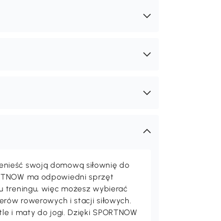
nieść swoją domową siłownię do
Osobiste zniżki dla Ciebie
ORTNOW ma odpowiedni sprzęt
Cena detaliczna:
Twoja cena:
241
211
,90zł
,90zł