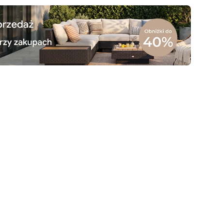
Gwarancja
Bezpieczna
Informacje i
dostawy
płatność
bezpieczeństwo