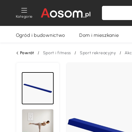
Kategorie
Ogród i budownictwo
Dom i mieszkanie
Powrót
/
Sport i fitness
/
Sport rekreacyjny
/
Akc