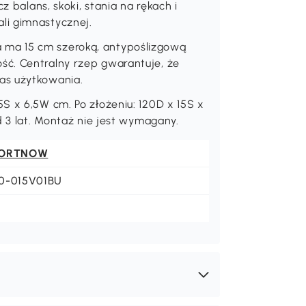
oważna belka jest doskonała zarówno
z balans, skoki, stania na rękach i
li gimnastycznej.
ma 15 cm szeroką, antypoślizgową
ć. Centralny rzep gwarantuje, że
as użytkowania.
S x 6,5W cm. Po złożeniu: 120D x 15S x
d 3 lat. Montaż nie jest wymagany.
ORTNOW
0-015V01BU