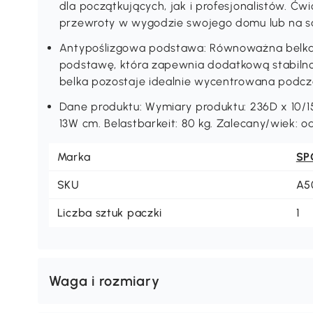
komfortem.
Idealna do domu: O szerokości 10 cm, ta równ
dla początkujących, jak i profesjonalistów. Ćwic
przewroty w wygodzie swojego domu lub na sa
Antypoślizgowa podstawa: Równoważna belka 
podstawę, która zapewnia dodatkową stabilnoś
belka pozostaje idealnie wycentrowana podcz
Dane produktu: Wymiary produktu: 236D x 10/15
13W cm. Belastbarkeit: 80 kg. Zalecany/wiek: o
Marka
SP
SKU
A5
Liczba sztuk paczki
1