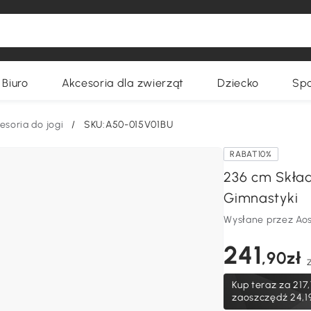
Biuro
Akcesoria dla zwierząt
Dziecko
Spo
esoria do jogi
/
SKU:A50-015V01BU
RABAT10%
236 cm Skład
Gimnastyki
Wysłane przez Ao
241
,90zł
Kup teraz za
217,
zaoszczędź 24,1