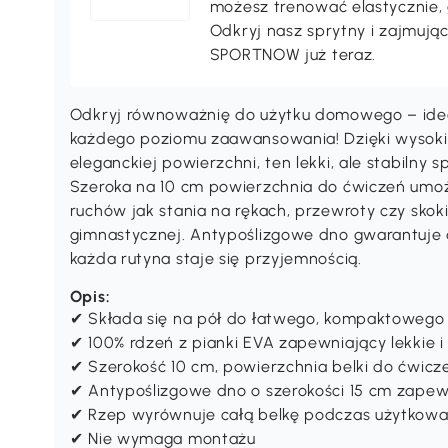
treningowy do każdego rodzaj
spośród różnych bieżni, trenaż
Mamy również trampoliny, hant
możesz trenować elastycznie, 
Odkryj nasz sprytny i zajmują
SPORTNOW już teraz.
Odkryj równoważnię do użytku domowego – idea
każdego poziomu zaawansowania! Dzięki wysokiej
eleganckiej powierzchni, ten lekki, ale stabiln
Szeroka na 10 cm powierzchnia do ćwiczeń umożl
ruchów jak stania na rękach, przewroty czy skok
gimnastycznej. Antypoślizgowe dno gwarantuje 
każda rutyna staje się przyjemnością.
Opis:
✔ Składa się na pół do łatwego, kompaktoweg
✔ 100% rdzeń z pianki EVA zapewniający lekkie
✔ Szerokość 10 cm, powierzchnia belki do ćwicz