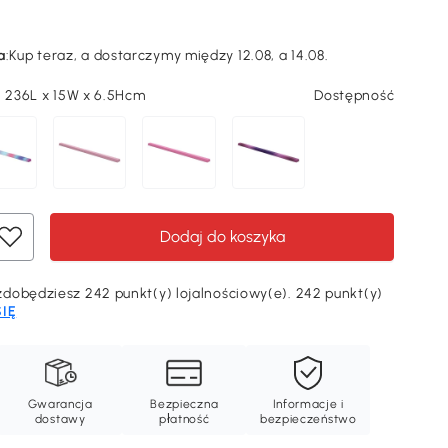
a
:
Kup teraz, a dostarczymy między 12.08, a 14.08.
, 236L x 15W x 6.5Hcm
Dostępność
Dodaj do koszyka
Odkryj swój rabat
dobędziesz 242 punkt(y) lojalnościowy(e). 242 punkt(y)
SIĘ