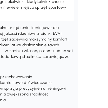
u treningu, więc możesz wybierać
30,00zł rabatu
, zostało tylko
, aby z niego
1h 59m 59s
skorzystać.
Pobierz teraz
erów rowerowych i stacji siłowych.
le i maty do jogi. Dzięki SPORTNOW
gdziekolwiek i kiedykolwiek chcesz.
cy niewiele miejsca sprzęt sportowy
lne urządzenie treningowe dla
 jakości rdzeniowi z pianki EVA i
y sprzęt zapewnia maksymalny komfort.
iwia łatwe doskonalenie takich
i – w zaciszu własnego domu lub na sali
dodatkową stabilność, sprawiając, że
o przechowywania
 i komfortowe doświadczenie
eń sprzyja precyzyjnemu treningowi