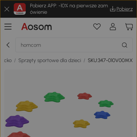
Pobierz APP: -10% na pierwsze zam
Pobierz
ówienie
iecko
/
Sprzęty sportowe dla dzieci
/
SKU:347-010V00MX