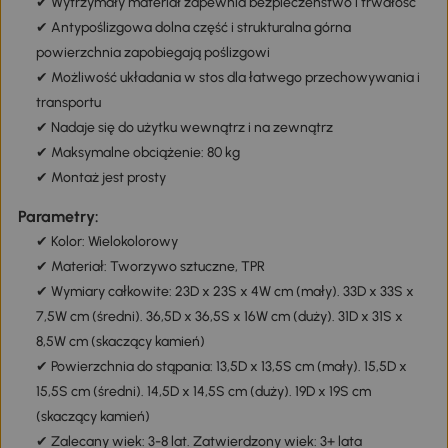
✔ Wytrzymały materiał zapewnia bezpieczeństwo i trwałość
✔ Antypoślizgowa dolna część i strukturalna górna
powierzchnia zapobiegają poślizgowi
✔ Możliwość układania w stos dla łatwego przechowywania i
transportu
✔ Nadaje się do użytku wewnątrz i na zewnątrz
✔ Maksymalne obciążenie: 80 kg
✔ Montaż jest prosty
Parametry:
✔ Kolor: Wielokolorowy
✔ Materiał: Tworzywo sztuczne, TPR
✔ Wymiary całkowite: 23D x 23S x 4W cm (mały). 33D x 33S x
7,5W cm (średni). 36,5D x 36,5S x 16W cm (duży). 31D x 31S x
8,5W cm (skaczący kamień)
✔ Powierzchnia do stąpania: 13,5D x 13,5S cm (mały). 15,5D x
15,5S cm (średni). 14,5D x 14,5S cm (duży). 19D x 19S cm
(skaczący kamień)
✔ Zalecany wiek: 3-8 lat. Zatwierdzony wiek: 3+ lata