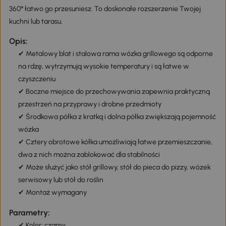
360° łatwo go przesuniesz. To doskonałe rozszerzenie Twojej
kuchni lub tarasu.
Opis:
✔ Metalowy blat i stalowa rama wózka grillowego są odporne
na rdzę, wytrzymują wysokie temperatury i są łatwe w
czyszczeniu
✔ Boczne miejsce do przechowywania zapewnia praktyczną
przestrzeń na przyprawy i drobne przedmioty
✔ Środkowa półka z kratką i dolna półka zwiększają pojemność
wózka
✔ Cztery obrotowe kółka umożliwiają łatwe przemieszczanie,
dwa z nich można zablokować dla stabilności
✔ Może służyć jako stół grillowy, stół do pieca do pizzy, wózek
serwisowy lub stół do roślin
✔ Montaż wymagany
Parametry:
✔ Kolor: czarny