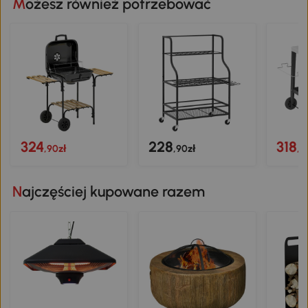
Możesz również potrzebować
324
228
318
,90zł
,90zł
,9
Najczęściej kupowane razem