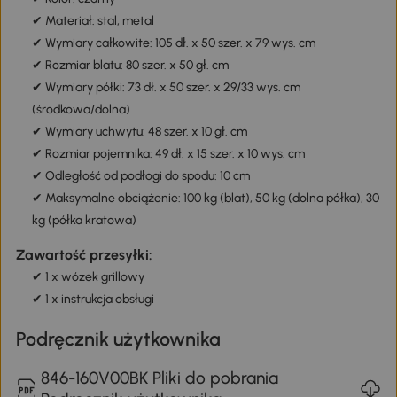
✔ Materiał: stal, metal
✔ Wymiary całkowite: 105 dł. x 50 szer. x 79 wys. cm
✔ Rozmiar blatu: 80 szer. x 50 gł. cm
✔ Wymiary półki: 73 dł. x 50 szer. x 29/33 wys. cm
(środkowa/dolna)
✔ Wymiary uchwytu: 48 szer. x 10 gł. cm
✔ Rozmiar pojemnika: 49 dł. x 15 szer. x 10 wys. cm
✔ Odległość od podłogi do spodu: 10 cm
✔ Maksymalne obciążenie: 100 kg (blat), 50 kg (dolna półka), 30
kg (półka kratowa)
Zawartość przesyłki:
✔ 1 x wózek grillowy
✔ 1 x instrukcja obsługi
Podręcznik użytkownika
846-160V00BK Pliki do pobrania