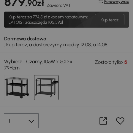
879
,90zł
Porównywać
Zawiera VAT
Kup teraz za
774,31zł
z kodem rabatowym:
Kup teraz
LATO12 i zaoszczędź 105,59zł
Darmowa dostawa
: Kup teraz, a dostarczymy między 12.08, a 14.08.
Wybierz:
Czarny, 105W x 50D x
5
Zostało tylko
79Hcm