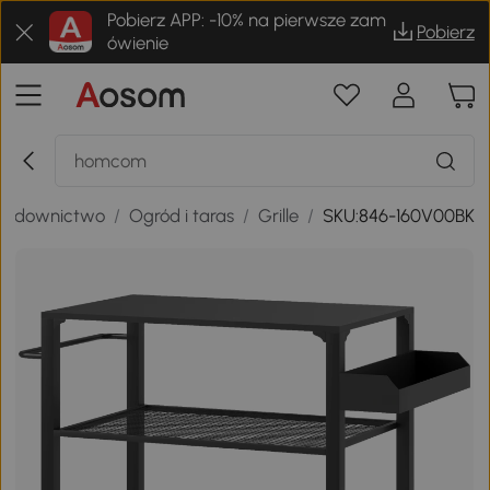
Pobierz APP: -10% na pierwsze zam
Pobierz
ówienie
 budownictwo
/
Ogród i taras
/
Grille
/
SKU:846-160V00BK