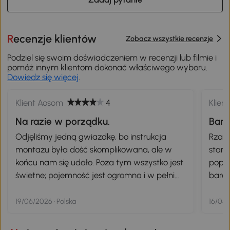
Recenzje klientów
Zobacz wszystkie recenzje
Podziel się swoim doświadczeniem w recenzji lub filmie i
pomóż innym klientom dokonać właściwego wyboru.
Dowiedz się więcej
.
Klient Aosom
4
Klien
Na razie w porządku.
Bard
Odjęliśmy jedną gwiazdkę, bo instrukcja
Rzadk
montażu była dość skomplikowana, ale w
star
końcu nam się udało. Poza tym wszystko jest
popra
świetne; pojemność jest ogromna i w pełni
bardz
zaspokaja nasze potrzeby.
zadow
łatwo
19/06/2026 · Polska
16/05/