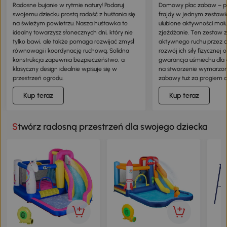
Radosne bujanie w rytmie natury! Podaruj
Domowy plac zabaw – 
swojemu dziecku prostą radość z huśtania się
frajdy w jednym zestawie
na świeżym powietrzu. Nasza huśtawka to
ulubione aktywności malu
idealny towarzysz słonecznych dni, który nie
zjeżdżanie. Ten zestaw 
tylko bawi, ale także pomaga rozwijać zmysł
aktywnego ruchu przez ca
równowagi i koordynację ruchową. Solidna
rozwój ich siły fizycznej 
konstrukcja zapewnia bezpieczeństwo, a
gwarancja uśmiechu dla c
klasyczny design idealnie wpisuje się w
na stworzenie wymarzon
przestrzeń ogrodu.
zabawy tuż za progiem 
Kup teraz
Kup teraz
Stwórz radosną przestrzeń dla swojego dziecka