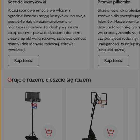
Kosz do koszykówki
Bramka piłkarska
Poczuj sportowe emocje we własnym
Strzelaj gole jak profesjo
ogrodzie! Przenieś magię koszykówki na swoje
zarówno dla początkując
podwórko dzięki naszemu łatwemu w
talentów. Nasza bramka
montażu zestawowi. To idealny wybór dla
doskonalić technikę gry 
całej rodziny – pozwala dzieciom i dorosłym
współpracy zespołowej. N
cieszyć się aktywną zabawą, szlifować celność
czy planujecie rodzinny 
rzutów i dzielić chwile radosnej, zdrowej
umiejętności, to najleps
rywalizacji.
fana piłki nożnej.
Kup teraz
Kup teraz
Grajcie razem, cieszcie się razem