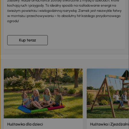
zabawy. Nasze dmuchańce zostały stworzone z myślą o dzieciach, które
kochają ruch i przygody. To idealny sposób na rozładowanie energii na
świeżym powietrzu i wielogodzinną rozrywkę. Zamek jest niezwykle łatwy
w montażu i przechowywaniu – to absolutny hit każdego przydomowego
ogrodu!
Kup teraz
Huśtawka dla dzieci
Huśtawka i Zjeżdżaln