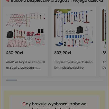
W trosce o bezpieczne przygody Twojego dziecka
430,90zł
837,90zł
891
AIYAPLAY Ninja Line zestaw 10
Tor przeszkód Ninja dla dzieci,
AIYA
m z siatką, pierścieniami,
10m, niebieska slackline
Kids 
huśtawką i drabinką dla dzieci
with
3-6 lat, 1000x300x180 cm,
Rope
czerwony
Hang
Gdy brakuje wyobraźni, zabawa