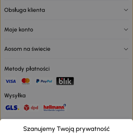
Obsługa klienta
Moje konto
Aosom na świecie
Metody płatności
Wysyłka
Bezpieczna płatność
Szanujemy Twoją prywatność