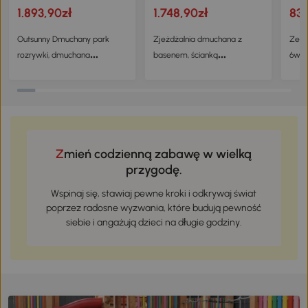
1.893,90zł
1.748,90zł
831
Outsunny Dmuchany park
Zjeżdżalnia dmuchana z
Zest
rozrywki, dmuchana
basenem, ścianką
6w1, 
przestrzeń do skakania dla
wspinaczkową, skok.
pasa
dzieci, bezpieczne miejsce do
skakania i zabawy
Zmień codzienną zabawę w wielką
przygodę.
Wspinaj się, stawiaj pewne kroki i odkrywaj świat
poprzez radosne wyzwania, które budują pewność
siebie i angażują dzieci na długie godziny.