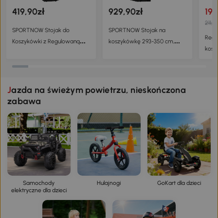
419,90zł
929,90zł
190
211,9
SPORTNOW Stojak do
SPORTNOW Stojak na
Regu
Koszykówki z Regulowaną
koszykówkę 293-350 cm,
kosz
Wysokością i Kołami,
kosz do koszykówki ze
kosz
Niełamliwa Tablica Wyników,
stojakiem, rolki ze stali
do d
220-250 cm, dla Dorosłych,
do k
Stalowy
Jazda na świeżym powietrzu, nieskończona
stal
zabawa
Samochody
Hulajnogi
GoKart dla dzieci
elektryczne dla dzieci