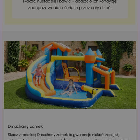
skakać, huśtać się i bawić – dbając o ich kondycję,
zaangażowanie i uśmiech przez cały dzień.
Dmuchany zamek
Skacz z radością! Dmuchany zamek to gwarancja niekończącej się