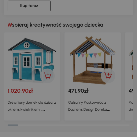
Kup teraz
Wspieraj kreatywność swojego dziecka
1.020,90zł
471,90zł
497
Drewniany domek dla dzieci z
Outsunny Piaskownica z
Pias
oknem, kwietnikiem i
Dachem, Design Domku
drewn
drzwiami
Zabawowego, z Zestawem
Zabawek, Drewno
świerkowe, 124x116x146cm,