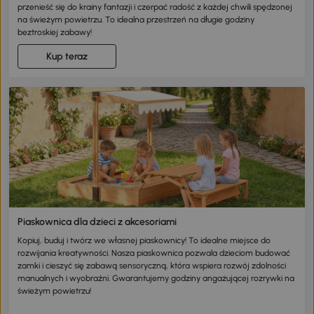
przenieść się do krainy fantazji i czerpać radość z każdej chwili spędzonej
na świeżym powietrzu. To idealna przestrzeń na długie godziny
beztroskiej zabawy!
Kup teraz
Piaskownica dla dzieci z akcesoriami
Kopiuj, buduj i twórz we własnej piaskownicy! To idealne miejsce do
rozwijania kreatywności. Nasza piaskownica pozwala dzieciom budować
zamki i cieszyć się zabawą sensoryczną, która wspiera rozwój zdolności
manualnych i wyobraźni. Gwarantujemy godziny angażującej rozrywki na
świeżym powietrzu!